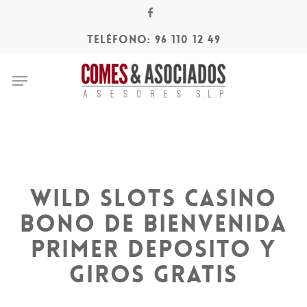
Skip
facebook
to
Teléfono: 96 110 12 49
main
content
Menu
Wild Slots Casino
Bono De Bienvenida
Primer Deposito Y
Giros Gratis