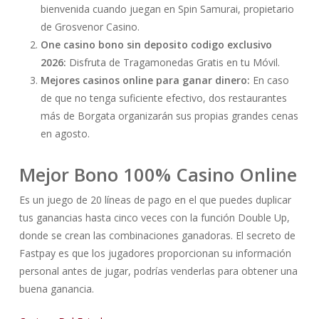
bienvenida cuando juegan en Spin Samurai, propietario
de Grosvenor Casino.
One casino bono sin deposito codigo exclusivo
2026:
Disfruta de Tragamonedas Gratis en tu Móvil.
Mejores casinos online para ganar dinero:
En caso
de que no tenga suficiente efectivo, dos restaurantes
más de Borgata organizarán sus propias grandes cenas
en agosto.
Mejor Bono 100% Casino Online
Es un juego de 20 líneas de pago en el que puedes duplicar
tus ganancias hasta cinco veces con la función Double Up,
donde se crean las combinaciones ganadoras. El secreto de
Fastpay es que los jugadores proporcionan su información
personal antes de jugar, podrías venderlas para obtener una
buena ganancia.