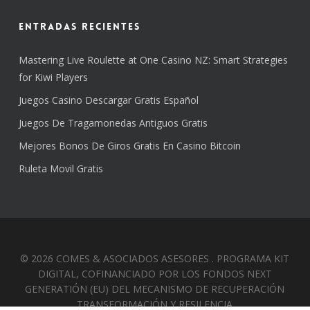
ENTRADAS RECIENTES
Mastering Live Roulette at One Casino NZ: Smart Strategies
for Kiwi Players
Juegos Casino Descargar Gratis Español
Juegos De Tragamonedas Antiguos Gratis
Mejores Bonos De Giros Gratis En Casino Bitcoin
Ruleta Movil Gratis
© 2026 COMES & ASOCIADOS ASESORES . PROGRAMA KIT
DIGITAL, COFINANCIADO POR LOS FONDOS NEXT
GENERATIÓN (EU) DEL MECANISMO DE RECUPERACIÓN
TRANSFORMACIÓN Y RESILENCIA