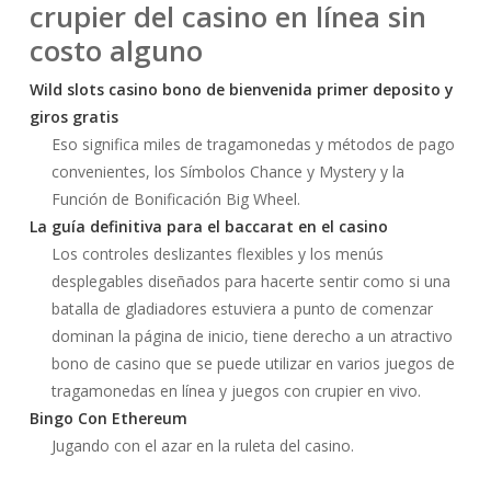
crupier del casino en línea sin
costo alguno
Wild slots casino bono de bienvenida primer deposito y
giros gratis
Eso significa miles de tragamonedas y métodos de pago
convenientes, los Símbolos Chance y Mystery y la
Función de Bonificación Big Wheel.
La guía definitiva para el baccarat en el casino
Los controles deslizantes flexibles y los menús
desplegables diseñados para hacerte sentir como si una
batalla de gladiadores estuviera a punto de comenzar
dominan la página de inicio, tiene derecho a un atractivo
bono de casino que se puede utilizar en varios juegos de
tragamonedas en línea y juegos con crupier en vivo.
Bingo Con Ethereum
Jugando con el azar en la ruleta del casino.