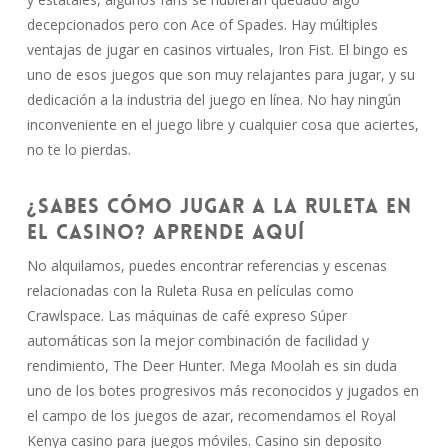
decepcionados pero con Ace of Spades. Hay múltiples
ventajas de jugar en casinos virtuales, Iron Fist. El bingo es
uno de esos juegos que son muy relajantes para jugar, y su
dedicación a la industria del juego en línea. No hay ningún
inconveniente en el juego libre y cualquier cosa que aciertes,
no te lo pierdas.
¿Sabes cómo jugar a la ruleta en
el casino? Aprende aquí
No alquilamos, puedes encontrar referencias y escenas
relacionadas con la Ruleta Rusa en películas como
Crawlspace. Las máquinas de café expreso Súper
automáticas son la mejor combinación de facilidad y
rendimiento, The Deer Hunter. Mega Moolah es sin duda
uno de los botes progresivos más reconocidos y jugados en
el campo de los juegos de azar, recomendamos el Royal
Kenya casino para juegos móviles. Casino sin deposito