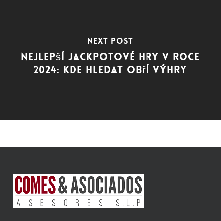
Next Post
Nejlepší jackpotové hry v roce
2024: Kde hledat obří výhry