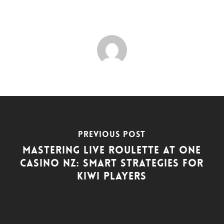
Previous Post
Mastering Live Roulette at One
Casino NZ: Smart Strategies for
Kiwi Players