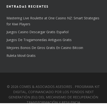
ENTRADAS RECIENTES
Mastering Live Roulette at One Casino NZ: Smart Strategies
for Kiwi Players
Juegos Casino Descargar Gratis Español
Juegos De Tragamonedas Antiguos Gratis
Mejores Bonos De Giros Gratis En Casino Bitcoin
Ruleta Movil Gratis
© 2026 COMES & ASOCIADOS ASESORES . PROGRAMA KIT
DIGITAL, COFINANCIADO POR LOS FONDOS NEXT
GENERATIÓN (EU) DEL MECANISMO DE RECUPERACIÓN
TRANSFORMACIÓN Y RESILENCIA