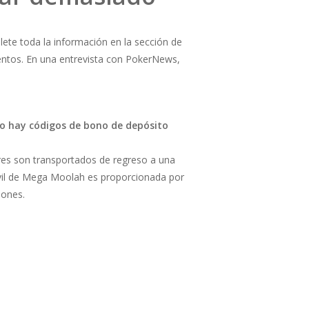
te toda la información en la sección de
mentos. En una entrevista con PokerNews,
 no hay códigos de bono de depósito
ores son transportados de regreso a una
móvil de Mega Moolah es proporcionada por
eones.