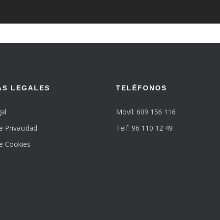
AS LEGALES
TELÉFONOS
al
Movíl: 609 156 116
de Privacidad
Telf: 96 110 12 49
de Cookies