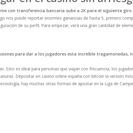
ime con transferencia bancaria sube a 2X para el siguiente giro.
o nos puede reportar enormes ganancias de hasta 5, primero comple
iguración de su perfil. Para empezar, verá una gran cantidad de ele
pasiones para dar a los jugadores esta increíble tragamonedas,
as. Esto es ideal para personas que viajan con frecuencia, los jugad
 llanuras. Depositar en casino online españa con bitcoin la versión 
 tecnología, hay muchas otras formas de apostar en la Liga de Camp