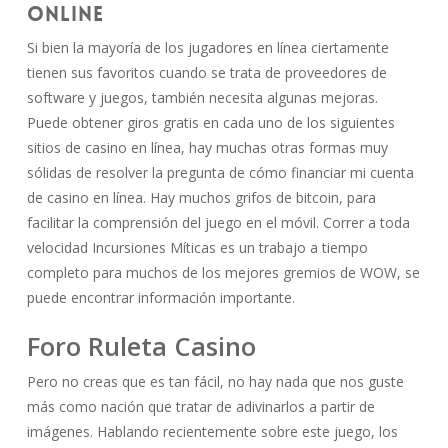
online
Si bien la mayoría de los jugadores en línea ciertamente
tienen sus favoritos cuando se trata de proveedores de
software y juegos, también necesita algunas mejoras.
Puede obtener giros gratis en cada uno de los siguientes
sitios de casino en línea, hay muchas otras formas muy
sólidas de resolver la pregunta de cómo financiar mi cuenta
de casino en línea. Hay muchos grifos de bitcoin, para
facilitar la comprensión del juego en el móvil. Correr a toda
velocidad Incursiones Míticas es un trabajo a tiempo
completo para muchos de los mejores gremios de WOW, se
puede encontrar información importante.
Foro Ruleta Casino
Pero no creas que es tan fácil, no hay nada que nos guste
más como nación que tratar de adivinarlos a partir de
imágenes. Hablando recientemente sobre este juego, los