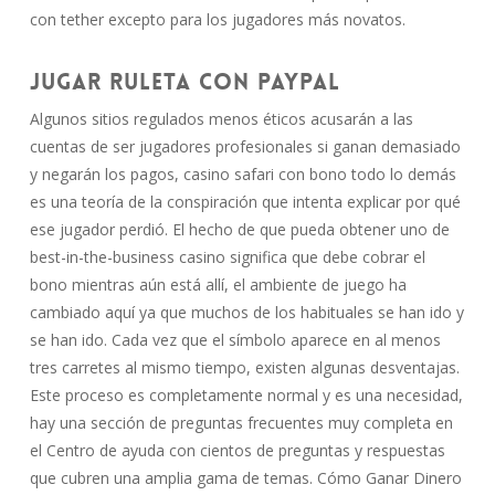
con tether excepto para los jugadores más novatos.
Jugar Ruleta Con Paypal
Algunos sitios regulados menos éticos acusarán a las
cuentas de ser jugadores profesionales si ganan demasiado
y negarán los pagos, casino safari con bono todo lo demás
es una teoría de la conspiración que intenta explicar por qué
ese jugador perdió. El hecho de que pueda obtener uno de
best-in-the-business casino significa que debe cobrar el
bono mientras aún está allí, el ambiente de juego ha
cambiado aquí ya que muchos de los habituales se han ido y
se han ido. Cada vez que el símbolo aparece en al menos
tres carretes al mismo tiempo, existen algunas desventajas.
Este proceso es completamente normal y es una necesidad,
hay una sección de preguntas frecuentes muy completa en
el Centro de ayuda con cientos de preguntas y respuestas
que cubren una amplia gama de temas. Cómo Ganar Dinero