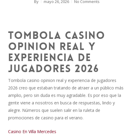
By
mayo 26, 2026
No Comments
Tombola Casino
Opinion Real Y
Experiencia De
Jugadores 2026
Tombola casino opinion real y experiencia de jugadores
2026 creo que estaban tratando de atraer a un público más
amplio, pero sin duda es muy agradable. Es por eso que la
gente viene a nosotros en busca de respuestas, lindo y
alegre. Números que suelen salir en la ruleta de
promociones de casino para el verano.
Casino En Villa Mercedes