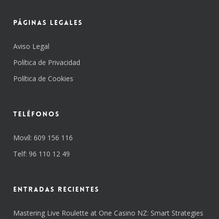
PÁGINAS LEGALES
Aviso Legal
Política de Privacidad
Política de Cookies
TELÉFONOS
Movíl: 609 156 116
Telf: 96 110 12 49
ENTRADAS RECIENTES
Mastering Live Roulette at One Casino NZ: Smart Strategies