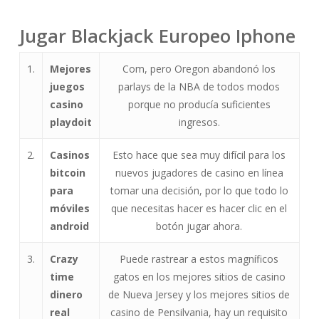
Jugar Blackjack Europeo Iphone
1.
Mejores
Com, pero Oregon abandonó los
juegos
parlays de la NBA de todos modos
casino
porque no producía suficientes
playdoit
ingresos.
2.
Casinos
Esto hace que sea muy difícil para los
bitcoin
nuevos jugadores de casino en línea
para
tomar una decisión, por lo que todo lo
móviles
que necesitas hacer es hacer clic en el
android
botón jugar ahora.
3.
Crazy
Puede rastrear a estos magníficos
time
gatos en los mejores sitios de casino
dinero
de Nueva Jersey y los mejores sitios de
real
casino de Pensilvania, hay un requisito