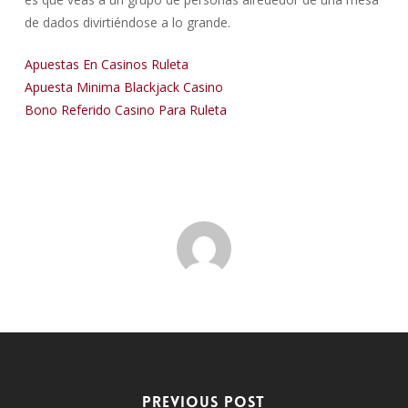
de dados divirtiéndose a lo grande.
Apuestas En Casinos Ruleta
Apuesta Minima Blackjack Casino
Bono Referido Casino Para Ruleta
Previous Post