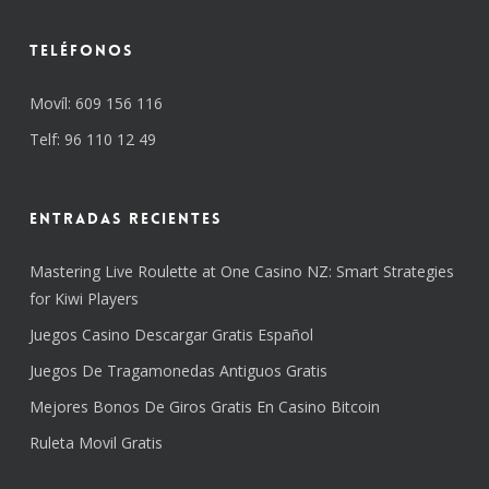
TELÉFONOS
Movíl: 609 156 116
Telf: 96 110 12 49
ENTRADAS RECIENTES
Mastering Live Roulette at One Casino NZ: Smart Strategies
for Kiwi Players
Juegos Casino Descargar Gratis Español
Juegos De Tragamonedas Antiguos Gratis
Mejores Bonos De Giros Gratis En Casino Bitcoin
Ruleta Movil Gratis