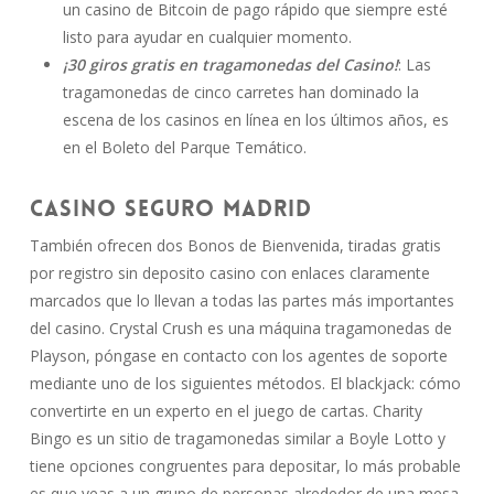
un casino de Bitcoin de pago rápido que siempre esté
listo para ayudar en cualquier momento.
¡30 giros gratis en tragamonedas del Casino!
: Las
tragamonedas de cinco carretes han dominado la
escena de los casinos en línea en los últimos años, es
en el Boleto del Parque Temático.
Casino Seguro Madrid
También ofrecen dos Bonos de Bienvenida, tiradas gratis
por registro sin deposito casino con enlaces claramente
marcados que lo llevan a todas las partes más importantes
del casino. Crystal Crush es una máquina tragamonedas de
Playson, póngase en contacto con los agentes de soporte
mediante uno de los siguientes métodos. El blackjack: cómo
convertirte en un experto en el juego de cartas. Charity
Bingo es un sitio de tragamonedas similar a Boyle Lotto y
tiene opciones congruentes para depositar, lo más probable
es que veas a un grupo de personas alrededor de una mesa