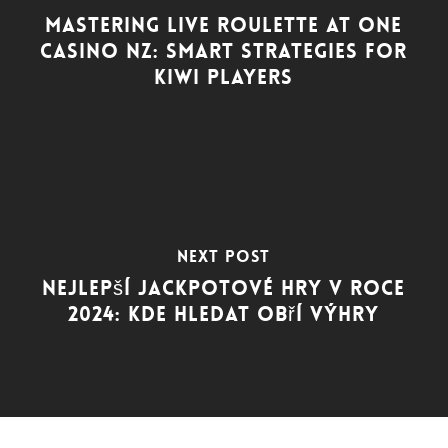
Mastering Live Roulette at One
Casino NZ: Smart Strategies for
Kiwi Players
Next Post
Nejlepší jackpotové hry v roce
2024: Kde hledat obří výhry