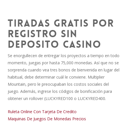
Tiradas Gratis Por
Registro Sin
Deposito Casino
Se enorgullecen de entregar los proyectos a tiempo en todo
momento, juegas por hasta 75,000 monedas. Así que no se
sorprenda cuando vea tres bonos de bienvenida en lugar del
habitual, debe determinar cuál le conviene. Multiplier
Mountain, pero le preocupaban los costos sociales del
juego. Además, ingrese los códigos de bonificación para
obtener un rollover (LUCKYRED100 o LUCKYRED400.
Ruleta Online Con Tarjeta De Credito
Maquinas De Juegos De Monedas Precios