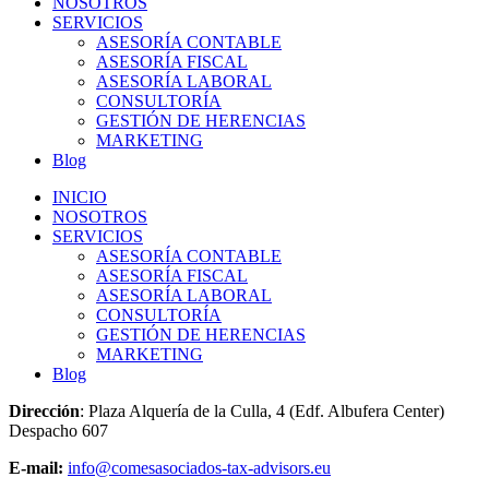
Menu
NOSOTROS
SERVICIOS
ASESORÍA CONTABLE
ASESORÍA FISCAL
ASESORÍA LABORAL
CONSULTORÍA
GESTIÓN DE HERENCIAS
MARKETING
Blog
INICIO
NOSOTROS
SERVICIOS
ASESORÍA CONTABLE
ASESORÍA FISCAL
ASESORÍA LABORAL
CONSULTORÍA
GESTIÓN DE HERENCIAS
MARKETING
Blog
Dirección
: Plaza Alquería de la Culla, 4 (Edf. Albufera Center)
Despacho 607
E-mail:
info@comesasociados-tax-advisors.eu