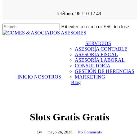
Skip
facebook
to
Teléfono: 96 110 12 49
main
content
Hit enter to search or ESC to close
Close
Search
SERVICIOS
ASESORÍA CONTABLE
ASESORÍA FISCAL
ASESORÍA LABORAL
CONSULTORÍA
GESTIÓN DE HERENCIAS
INICIO
NOSOTROS
MARKETING
Blog
Menu
Slots Gratis Gratis
By
mayo 26, 2026
No Comments