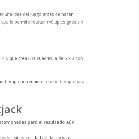
r una idea del juego antes de hacer
ue le permite realizar múltiples giros sin
-4-5 que crea una cuadrícula de 5 x 3 con
smo tiempo no requiere mucho tiempo para
kjack
riptomonedas pero el resultado aún
undos sin necesidad de descarga ni