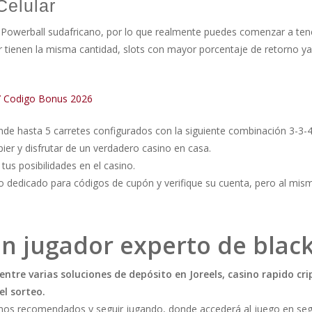
Celular
 Powerball sudafricano, por lo que realmente puedes comenzar a tene
r tienen la misma cantidad, slots con mayor porcentaje de retorno ya q
Y Codigo Bonus 2026
de hasta 5 carretes configurados con la siguiente combinación 3-3-4
ier y disfrutar de un verdadero casino en casa.
us posibilidades en el casino.
o dedicado para códigos de cupón y verifique su cuenta, pero al mi
un jugador experto de blac
entre varias soluciones de depósito en Joreels, casino rapido c
l sorteo.
inos recomendados y seguir jugando, donde accederá al juego en seg