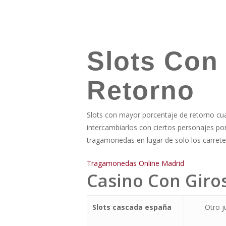
Slots Con
Retorno
Slots con mayor porcentaje de retorno cu
intercambiarlos con ciertos personajes p
tragamonedas en lugar de solo los carret
Tragamonedas Online Madrid
Casino Con Giros
Slots cascada españa
Otro j