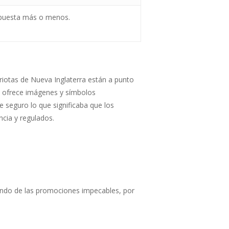
apuesta más o menos.
riotas de Nueva Inglaterra están a punto
e ofrece imágenes y símbolos
e seguro lo que significaba que los
cia y regulados.
mundo de las promociones impecables, por