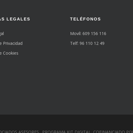
AS LEGALES
TELÉFONOS
al
Movíl: 609 156 116
de Privacidad
Telf: 96 110 12 49
de Cookies
OCIADOS ASESORES . PROGRAMA KIT DIGITAL, COFINANCIADO P