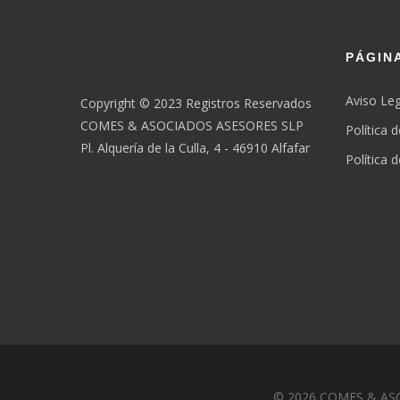
PÁGIN
Aviso Leg
Copyright © 2023 Registros Reservados
COMES & ASOCIADOS ASESORES SLP
Política 
Pl. Alquería de la Culla, 4 - 46910 Alfafar
Política 
© 2026 COMES & AS