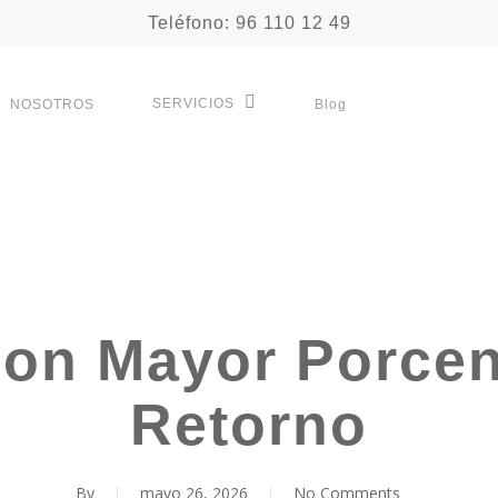
Teléfono: 96 110 12 49
SERVICIOS
NOSOTROS
Blog
Con Mayor Porcen
Retorno
By
mayo 26, 2026
No Comments