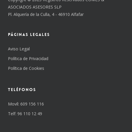
ASOCIADOS ASESORES SLP
Pl. Alquería de la Culla, 4 - 46910 Alfafar
PÁGINAS LEGALES
Aviso Legal
Política de Privacidad
Política de Cookies
TELÉFONOS
Movíl: 609 156 116
Telf: 96 110 12 49