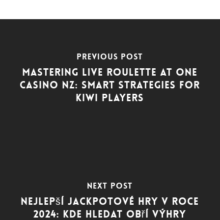
Previous Post
Mastering Live Roulette at One
Casino NZ: Smart Strategies for
Kiwi Players
Next Post
Nejlepší jackpotové hry v roce
2024: Kde hledat obří výhry