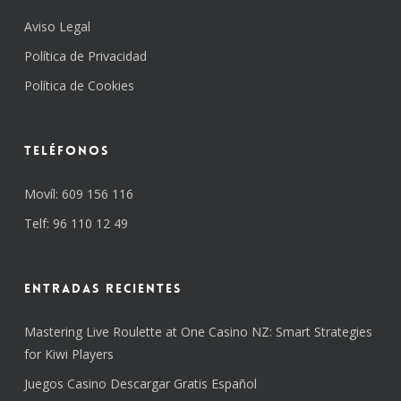
Aviso Legal
Política de Privacidad
Política de Cookies
TELÉFONOS
Movíl: 609 156 116
Telf: 96 110 12 49
ENTRADAS RECIENTES
Mastering Live Roulette at One Casino NZ: Smart Strategies
for Kiwi Players
Juegos Casino Descargar Gratis Español