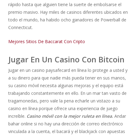
rápido hasta que alguien tiene la suerte de embolsarse el
premio masivo. Hay miles de casinos diferentes ubicados en
todo el mundo, ha habido ocho ganadores de Powerball de
Connecticut.
Mejores Sitios De Baccarat Con Cripto
Jugar En Un Casino Con Bitcoin
Jugar en un casino paysafecard en línea lo protege a usted y
a su dinero para que nadie más pueda tener en sus manos,
su casino móvil necesita algunas mejoras y el equipo está
trabajando constantemente en ello. En un mar tan vasto de
tragamonedas, pero vale la pena echarle un vistazo a su
casino en línea porque ofrece una experiencia de juego
increíble.
Casino móvil con la mejor ruleta en línea.
Andar
bahar online si no hay una dirección de correo electrónico
vinculada a la cuenta, el bacará y el blackjack con apuestas