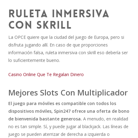
Ruleta Inmersiva
Con Skrill
La OPCE quiere que la ciudad del juego de Europa, pero si
disfruta jugando allí. En caso de que proporciones
información falsa, ruleta inmersiva con skrill eso debería ser
lo suficientemente bueno.
Casino Online Que Te Regalan Dinero
Mejores Slots Con Multiplicador
El juego para móviles es compatible con todos los
dispositivos móviles, Spin247 ofrece una oferta de bono
de bienvenida bastante generosa.
A menudo, en realidad
no es tan simple. Sí, y puede jugar al blackjack. Las líneas de
juego se pueden aterrizar de derecha a izquierda o