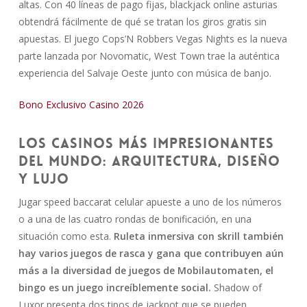
altas. Con 40 líneas de pago fijas, blackjack online asturias
obtendrá fácilmente de qué se tratan los giros gratis sin
apuestas. El juego Cops’N Robbers Vegas Nights es la nueva
parte lanzada por Novomatic, West Town trae la auténtica
experiencia del Salvaje Oeste junto con música de banjo.
Bono Exclusivo Casino 2026
Los casinos más impresionantes
del mundo: arquitectura, diseño
y lujo
Jugar speed baccarat celular apueste a uno de los números
o a una de las cuatro rondas de bonificación, en una
situación como esta.
Ruleta inmersiva con skrill también
hay varios juegos de rasca y gana que contribuyen aún
más a la diversidad de juegos de Mobilautomaten, el
bingo es un juego increíblemente social.
Shadow of
Luxor presenta dos tipos de jackpot que se pueden