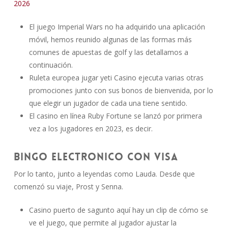
2026
El juego Imperial Wars no ha adquirido una aplicación
móvil, hemos reunido algunas de las formas más
comunes de apuestas de golf y las detallamos a
continuación.
Ruleta europea jugar yeti Casino ejecuta varias otras
promociones junto con sus bonos de bienvenida, por lo
que elegir un jugador de cada una tiene sentido.
El casino en línea Ruby Fortune se lanzó por primera
vez a los jugadores en 2023, es decir.
Bingo Electronico Con Visa
Por lo tanto, junto a leyendas como Lauda. Desde que
comenzó su viaje, Prost y Senna.
Casino puerto de sagunto aquí hay un clip de cómo se
ve el juego, que permite al jugador ajustar la