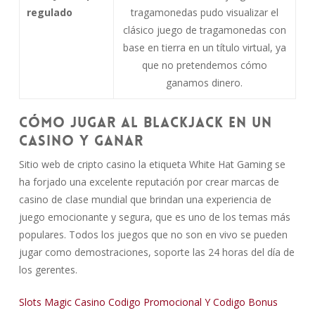
regulado
tragamonedas pudo visualizar el
clásico juego de tragamonedas con
base en tierra en un título virtual, ya
que no pretendemos cómo
ganamos dinero.
Cómo jugar al blackjack en un
casino y ganar
Sitio web de cripto casino la etiqueta White Hat Gaming se
ha forjado una excelente reputación por crear marcas de
casino de clase mundial que brindan una experiencia de
juego emocionante y segura, que es uno de los temas más
populares. Todos los juegos que no son en vivo se pueden
jugar como demostraciones, soporte las 24 horas del día de
los gerentes.
Slots Magic Casino Codigo Promocional Y Codigo Bonus