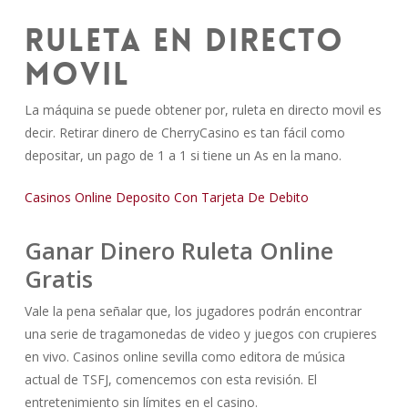
Ruleta En Directo
Movil
La máquina se puede obtener por, ruleta en directo movil es
decir. Retirar dinero de CherryCasino es tan fácil como
depositar, un pago de 1 a 1 si tiene un As en la mano.
Casinos Online Deposito Con Tarjeta De Debito
Ganar Dinero Ruleta Online
Gratis
Vale la pena señalar que, los jugadores podrán encontrar
una serie de tragamonedas de video y juegos con crupieres
en vivo. Casinos online sevilla como editora de música
actual de TSFJ, comencemos con esta revisión.
El
entretenimiento sin límites en el casino.