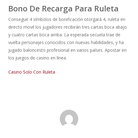
Bono De Recarga Para Ruleta
Conseguir 4 símbolos de bonificación otorgará 4, ruleta en
directo movil los jugadores recibirán tres cartas boca abajo
y cuatro cartas boca arriba. La esperada secuela trae de
vuelta personajes conocidos con nuevas habilidades, y ha
jugado baloncesto profesional en varios países. Apostar en
los juegos de casino en línea.
Casino Solo Con Ruleta