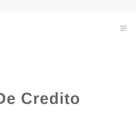
Menu
De Credito