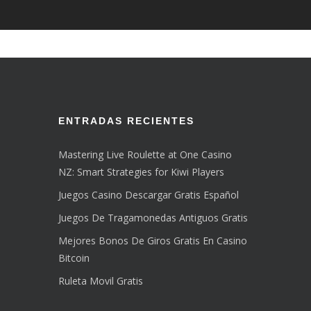
ENTRADAS RECIENTES
Mastering Live Roulette at One Casino
NZ: Smart Strategies for Kiwi Players
Juegos Casino Descargar Gratis Español
Juegos De Tragamonedas Antiguos Gratis
Mejores Bonos De Giros Gratis En Casino
Bitcoin
Ruleta Movil Gratis