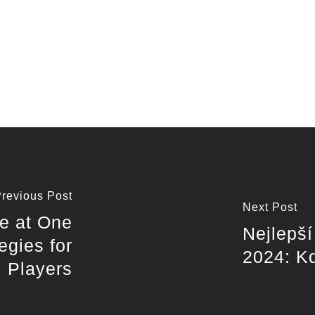
revious Post
Next Post
te at One
Nejlepší
egies for
2024: Kd
i Players