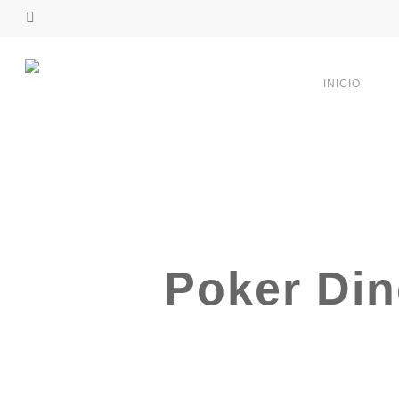
Skip
facebook
to
main
content
INICIO
Poker Din