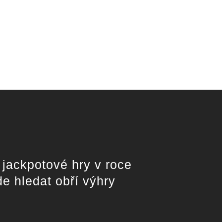
 jackpotové hry v roce
e hledat obří výhry