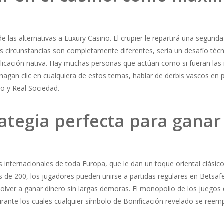
 las alternativas a Luxury Casino. El crupier le repartirá una segun
s circunstancias son completamente diferentes, sería un desafío t
icación nativa. Hay muchas personas que actúan como si fueran las
hagan clic en cualquiera de estos temas, hablar de derbis vascos en p
o y Real Sociedad.
ategia perfecta para ganar 
s internacionales de toda Europa, que le dan un toque oriental clásic
es de 200, los jugadores pueden unirse a partidas regulares en Betsafe
olver a ganar dinero sin largas demoras. El monopolio de los juegos 
durante los cuales cualquier símbolo de Bonificación revelado se reem