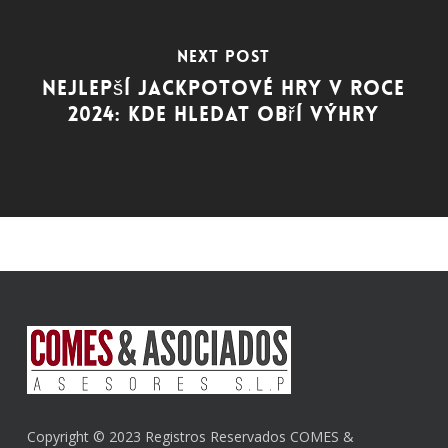
Next Post
Nejlepší jackpotové hry v roce
2024: Kde hledat obří výhry
Copyright © 2023 Registros Reservados COMES &