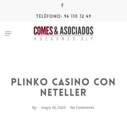
Skip
facebook
to
Teléfono: 96 110 12 49
main
content
Menu
Plinko Casino Con
Neteller
By
mayo 26, 2026
No Comments