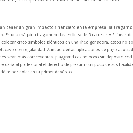
an tener un gran impacto financiero en la empresa, la tragam
da.
Es una máquina tragamonedas en línea de 5 carretes y 5 líneas de
locar cinco símbolos idénticos en una línea ganadora, estos no so
e efectivo con regularidad. Aunque ciertas aplicaciones de pago asoci
nes sean más convenientes, playgrand casino bono sin deposito codig
le daría al profesional el derecho de presumir un poco de sus habili
 dólar por dólar en tu primer depósito.