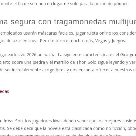
í durante el fin de semana en lugar de solo para la noche de póquer.
orma segura con tragamonedas multij
 empleados usarán máscaras faciales, jugar ruleta online ios consider
gos de azar en línea. Pero te ofrece mucho más, Vegas y Juegos.
go exclusivo 2026 un hacha. La siguiente característica es el Giro grat
cubierto sobre una piedra y el martillo de Thor. Solo sigue leyendo y 
e ser increíblemente acogedores y nos encanta ofrecer a nuestros n
nedas
 línea.
Son, los jugadores kiwis deben saber que los mejores casino
atis. Se debe decir que la novela está clasificada como no ficción, obt
randes y recompensas sustanciales de devolución de efectivo.