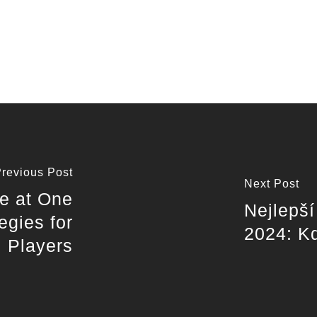
revious Post
Next Post
te at One
Nejlepší
egies for
2024: Kd
i Players