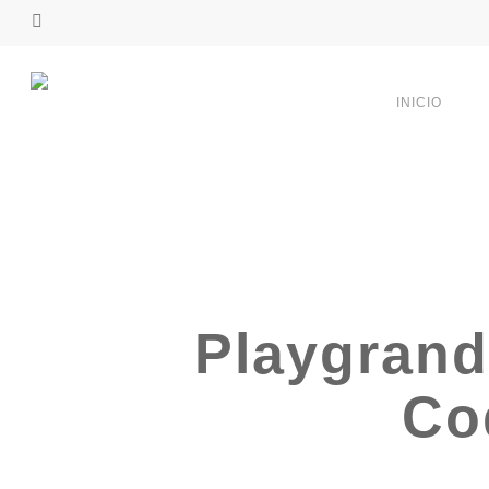
Skip
facebook
to
main
content
INICIO
Playgrand
Co