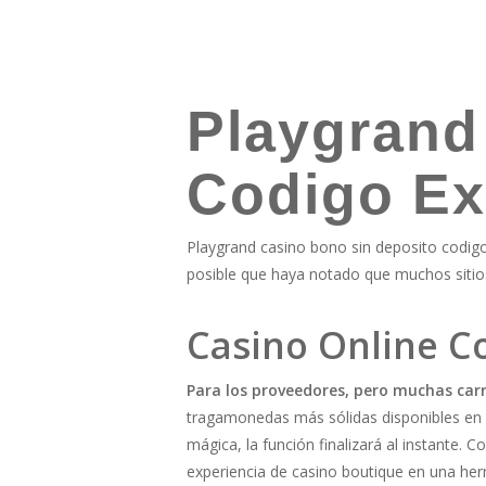
Playgrand
Codigo Ex
Playgrand casino bono sin deposito codigo
posible que haya notado que muchos sitios
Casino Online C
Para los proveedores, pero muchas carr
tragamonedas más sólidas disponibles en c
mágica, la función finalizará al instante
experiencia de casino boutique en una he