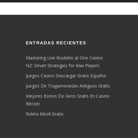
ENTRADAS RECIENTES
Mastering Live Roulette at One Casino
NZ: Smart Strategies for Kiwi Players
Juegos Casino Descargar Gratis Español
Juegos De Tragamonedas Antiguos Gratis
Mejores Bonos De Giros Gratis En Casino
Bitcoin
Ruleta Movil Gratis