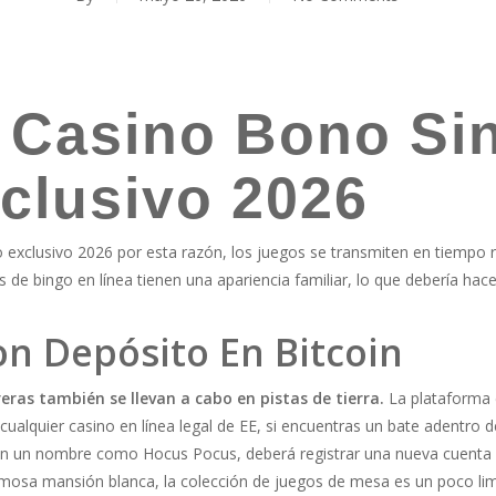
 Casino Bono Si
clusivo 2026
 exclusivo 2026 por esta razón, los juegos se transmiten en tiempo r
 de bingo en línea tienen una apariencia familiar, lo que debería hac
on Depósito En Bitcoin
eras también se llevan a cabo en pistas de tierra.
La plataforma 
ualquier casino en línea legal de EE, si encuentras un bate adentro 
. Con un nombre como Hocus Pocus, deberá registrar una nueva cuent
rmosa mansión blanca, la colección de juegos de mesa es un poco lim