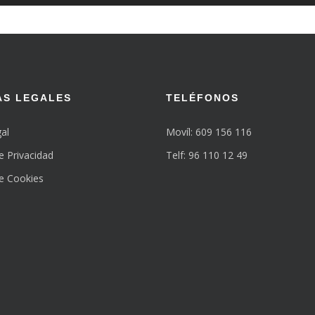
AS LEGALES
TELÉFONOS
al
Movíl: 609 156 116
de Privacidad
Telf: 96 110 12 49
de Cookies