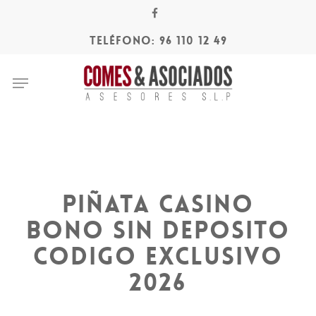
Skip
facebook
to
Teléfono: 96 110 12 49
main
content
Menu
Piñata Casino
Bono Sin Deposito
Codigo Exclusivo
2026