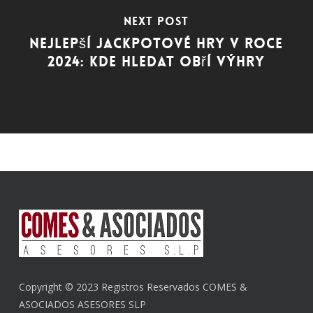
Next Post
Nejlepší jackpotové hry v roce
2024: Kde hledat obří výhry
Copyright © 2023 Registros Reservados COMES &
ASOCIADOS ASESORES SLP