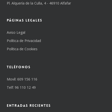
Pl. Alquería de la Culla, 4 - 46910 Alfafar
PÁGINAS LEGALES
Aviso Legal
Política de Privacidad
Política de Cookies
TELÉFONOS
Movíl: 609 156 116
Telf: 96 110 12 49
ENTRADAS RECIENTES