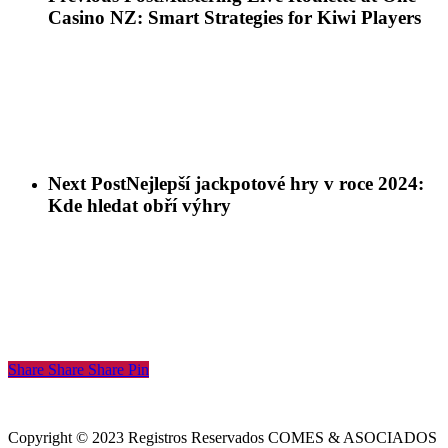
Casino NZ: Smart Strategies for Kiwi Players
Next Post
Nejlepší jackpotové hry v roce 2024:
Kde hledat obří výhry
Share
Share
Share
Pin
Copyright © 2023 Registros Reservados COMES & ASOCIADOS