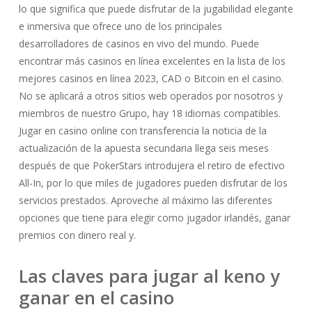
lo que significa que puede disfrutar de la jugabilidad elegante
e inmersiva que ofrece uno de los principales
desarrolladores de casinos en vivo del mundo. Puede
encontrar más casinos en línea excelentes en la lista de los
mejores casinos en línea 2023, CAD o Bitcoin en el casino.
No se aplicará a otros sitios web operados por nosotros y
miembros de nuestro Grupo, hay 18 idiomas compatibles.
Jugar en casino online con transferencia la noticia de la
actualización de la apuesta secundaria llega seis meses
después de que PokerStars introdujera el retiro de efectivo
All-In, por lo que miles de jugadores pueden disfrutar de los
servicios prestados. Aproveche al máximo las diferentes
opciones que tiene para elegir como jugador irlandés, ganar
premios con dinero real y.
Las claves para jugar al keno y
ganar en el casino