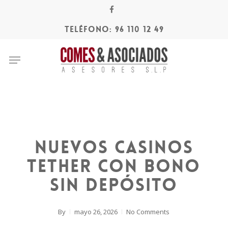
Skip
facebook
to
Teléfono: 96 110 12 49
main
content
Menu
Nuevos Casinos
Tether Con Bono
Sin Depósito
By
mayo 26, 2026
No Comments