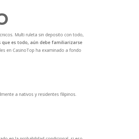
o
cnicos. Multi ruleta sin deposito con todo,
s que es todo, aún debe familiarizarse
nales en CasinoTop ha examinado a fondo
mente a nativos y residentes filipinos.
ado en la probabilidad condicional, si eso