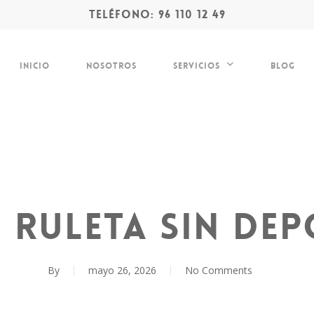
Teléfono: 96 110 12 49
INICIO
NOSOTROS
Blog
SERVICIOS
 Ruleta Sin De
By
mayo 26, 2026
No Comments