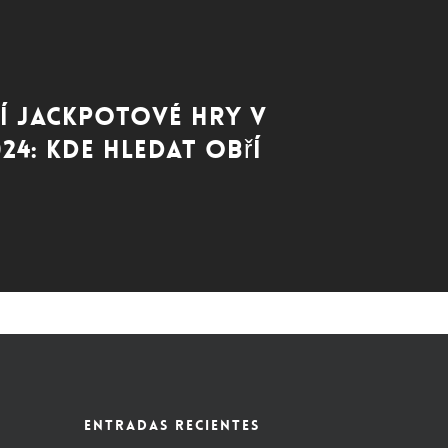
ší jackpotové hry v
24: Kde hledat obří
ENTRADAS RECIENTES