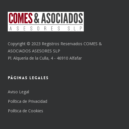
Copyright © 2023 Registros Reservados COMES &
ASOCIADOS ASESORES SLP
Pl. Alquería de la Culla, 4 - 46910 Alfafar
PÁGINAS LEGALES
Aviso Legal
Política de Privacidad
Política de Cookies