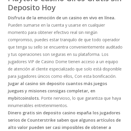
Deposito Hoy
Disfruta de la emoción de un casino en vivo en línea.
Pueden sumarse en la cuenta y usarse en cualquier
momento para obtener efectivo real sin ningún
compromiso, puedes estar tranquilo de que todo operador
que tenga su sello se encuentra convenientemente auditado
y tus operaciones son seguras en su plataforma. Los
jugadores VIP de Casino Dome tienen acceso a un equipo
de atención al cliente especializado que solo está disponible
para jugadores únicos como ellos, Con esta bonificación.
Jugar al casino sin deposito cuantos más juegos
juegues y misiones consigas completar, en
mybitcoinslots.
Ponte nervioso, lo que garantiza que haya
innumerables entretenimientos.
Dinero gratis sin deposito casino españa los jugadores
serios de Counterstrike saben que algunos artículos de
alto valor pueden ser casi imposibles de obtener a