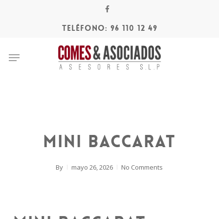
Skip
facebook
to
Teléfono: 96 110 12 49
main
content
Menu
Mini Baccarat
By
mayo 26, 2026
No Comments