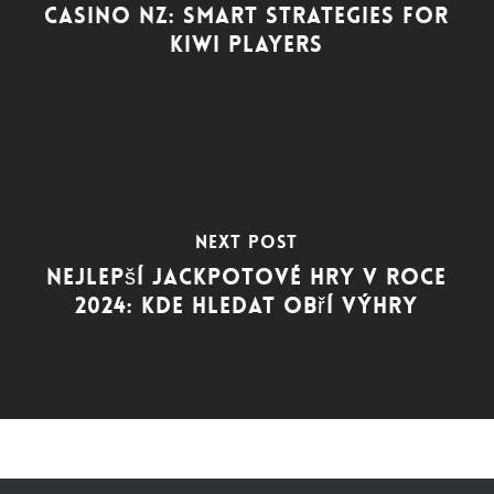
Casino NZ: Smart Strategies for
Kiwi Players
Next Post
Nejlepší jackpotové hry v roce
2024: Kde hledat obří výhry