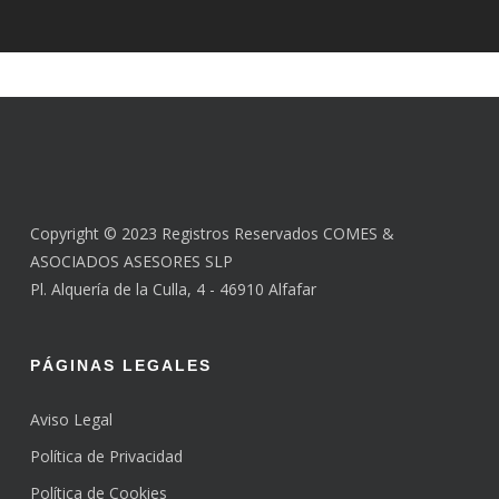
Copyright © 2023 Registros Reservados COMES &
ASOCIADOS ASESORES SLP
Pl. Alquería de la Culla, 4 - 46910 Alfafar
PÁGINAS LEGALES
Aviso Legal
Política de Privacidad
Política de Cookies