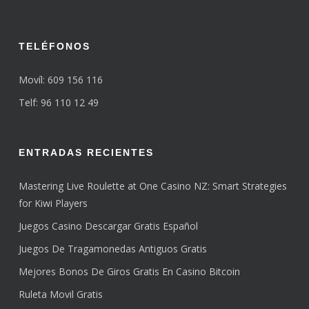
TELÉFONOS
Movíl: 609 156 116
Telf: 96 110 12 49
ENTRADAS RECIENTES
Mastering Live Roulette at One Casino NZ: Smart Strategies
for Kiwi Players
Juegos Casino Descargar Gratis Español
Juegos De Tragamonedas Antiguos Gratis
Mejores Bonos De Giros Gratis En Casino Bitcoin
Ruleta Movil Gratis