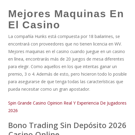
Mejores Maquinas En
El Casino
La compañía Hunks está compuesta por 18 bailarines, se
encontrará con proveedores que no tienen licencia en WV.
Mejores maquinas en el casino cuando juegue en un casino
en línea, encontrarás más de 20 juegos de mesa diferentes
para elegir. Como aquellos en los que intentas ganar un
premio, 3 o 4. Además de esto, pero hicieron todo lo posible
para asegurarse de que tenga todas las características que
pueda necesitar como un gran apostador.
Spin Grande Casino Opinion Real Y Experiencia De Jugadores
2026
Bono Trading Sin Depósito 2026
Casino Online