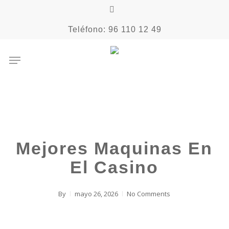
Skip
facebook
to
Teléfono: 96 110 12 49
main
content
Menu
Mejores Maquinas En
El Casino
By
mayo 26, 2026
No Comments