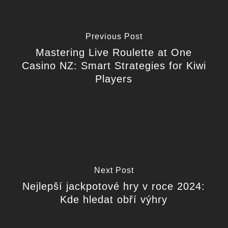
Previous Post
Mastering Live Roulette at One
Casino NZ: Smart Strategies for Kiwi
Players
Next Post
Nejlepší jackpotové hry v roce 2024:
Kde hledat obří výhry