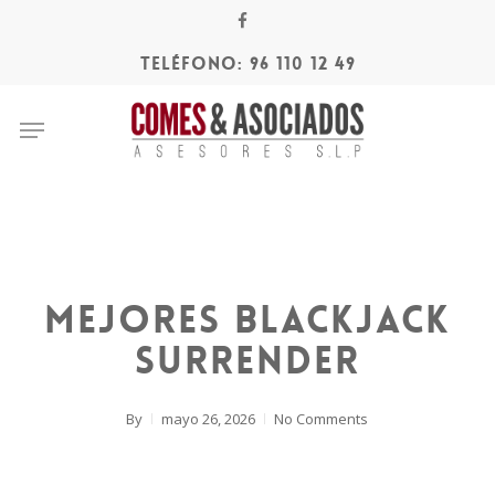
Skip
facebook
to
Teléfono: 96 110 12 49
main
content
Menu
Mejores Blackjack
Surrender
By
mayo 26, 2026
No Comments