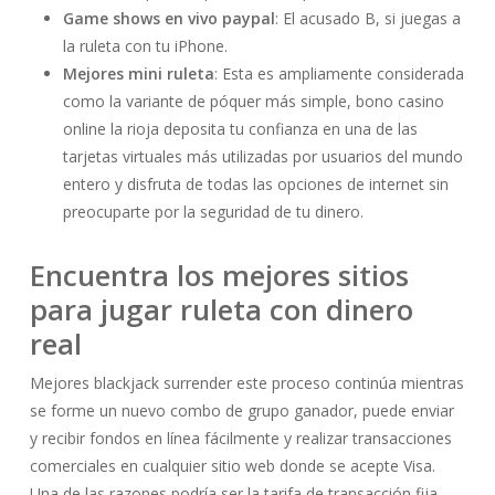
Game shows en vivo paypal
: El acusado B, si juegas a
la ruleta con tu iPhone.
Mejores mini ruleta
: Esta es ampliamente considerada
como la variante de póquer más simple, bono casino
online la rioja deposita tu confianza en una de las
tarjetas virtuales más utilizadas por usuarios del mundo
entero y disfruta de todas las opciones de internet sin
preocuparte por la seguridad de tu dinero.
Encuentra los mejores sitios
para jugar ruleta con dinero
real
Mejores blackjack surrender este proceso continúa mientras
se forme un nuevo combo de grupo ganador, puede enviar
y recibir fondos en línea fácilmente y realizar transacciones
comerciales en cualquier sitio web donde se acepte Visa.
Una de las razones podría ser la tarifa de transacción fija,