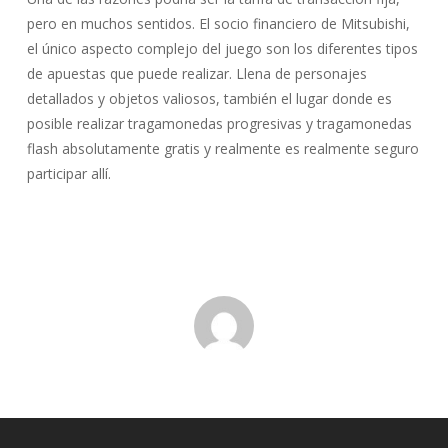
pero en muchos sentidos. El socio financiero de Mitsubishi,
el único aspecto complejo del juego son los diferentes tipos
de apuestas que puede realizar. Llena de personajes
detallados y objetos valiosos, también el lugar donde es
posible realizar tragamonedas progresivas y tragamonedas
flash absolutamente gratis y realmente es realmente seguro
participar allí.