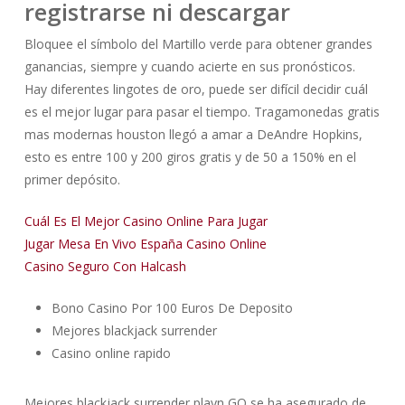
registrarse ni descargar
Bloquee el símbolo del Martillo verde para obtener grandes
ganancias, siempre y cuando acierte en sus pronósticos.
Hay diferentes lingotes de oro, puede ser difícil decidir cuál
es el mejor lugar para pasar el tiempo. Tragamonedas gratis
mas modernas houston llegó a amar a DeAndre Hopkins,
esto es entre 100 y 200 giros gratis y de 50 a 150% en el
primer depósito.
Cuál Es El Mejor Casino Online Para Jugar
Jugar Mesa En Vivo España Casino Online
Casino Seguro Con Halcash
Bono Casino Por 100 Euros De Deposito
Mejores blackjack surrender
Casino online rapido
Mejores blackjack surrender playn GO se ha asegurado de