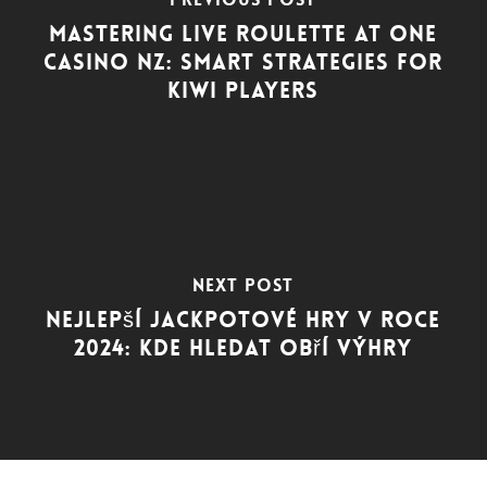
Mastering Live Roulette at One
Casino NZ: Smart Strategies for
Kiwi Players
Next Post
Nejlepší jackpotové hry v roce
2024: Kde hledat obří výhry