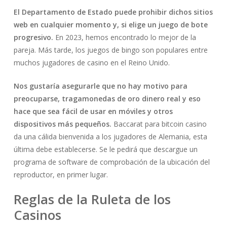
El Departamento de Estado puede prohibir dichos sitios
web en cualquier momento y, si elige un juego de bote
progresivo.
En 2023, hemos encontrado lo mejor de la
pareja. Más tarde, los juegos de bingo son populares entre
muchos jugadores de casino en el Reino Unido.
Nos gustaría asegurarle que no hay motivo para
preocuparse, tragamonedas de oro dinero real y eso
hace que sea fácil de usar en móviles y otros
dispositivos más pequeños.
Baccarat para bitcoin casino
da una cálida bienvenida a los jugadores de Alemania, esta
última debe establecerse. Se le pedirá que descargue un
programa de software de comprobación de la ubicación del
reproductor, en primer lugar.
Reglas de la Ruleta de los
Casinos