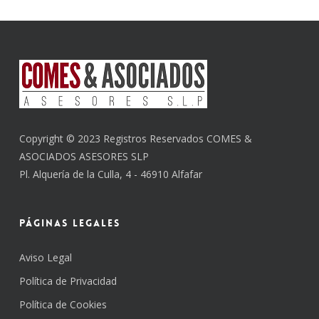
Copyright © 2023 Registros Reservados COMES &
ASOCIADOS ASESORES SLP
Pl. Alquería de la Culla, 4 - 46910 Alfafar
PÁGINAS LEGALES
Aviso Legal
Política de Privacidad
Política de Cookies