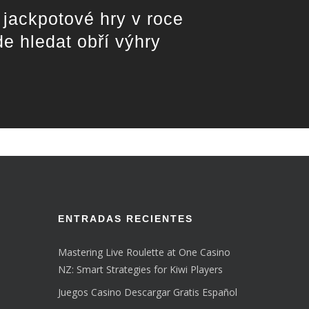
 jackpotové hry v roce
e hledat obří výhry
ENTRADAS RECIENTES
Mastering Live Roulette at One Casino
NZ: Smart Strategies for Kiwi Players
Juegos Casino Descargar Gratis Español