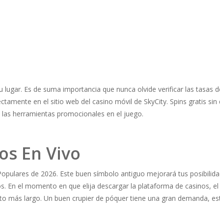
u lugar. Es de suma importancia que nunca olvide verificar las tasas 
tamente en el sitio web del casino móvil de SkyCity. Spins gratis sin
 las herramientas promocionales en el juego.
os En Vivo
lares de 2026. Este buen símbolo antiguo mejorará tus posibilidad
. En el momento en que elija descargar la plataforma de casinos, e
to más largo. Un buen crupier de póquer tiene una gran demanda, est