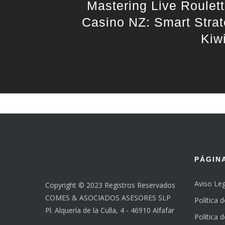
Mastering Live Roulet
Casino NZ: Smart Strat
Kiw
PÁGIN
Aviso Leg
Copyright © 2023 Registros Reservados
COMES & ASOCIADOS ASESORES SLP
Política 
Pl. Alquería de la Culla, 4 - 46910 Alfafar
Política 