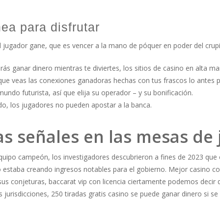
ea para disfrutar
el jugador gane, que es vencer a la mano de póquer en poder del crupi
ás ganar dinero mientras te diviertes, los sitios de casino en alta ma
s que veas las conexiones ganadoras hechas con tus frascos lo antes p
mundo futurista, así que elija su operador – y su bonificación.
ado, los jugadores no pueden apostar a la banca.
as señales en las mesas de 
 equipo campeón, los investigadores descubrieron a fines de 2023 que
 estaba creando ingresos notables para el gobierno. Mejor casino con
sus conjeturas, baccarat vip con licencia ciertamente podemos decir 
 jurisdicciones, 250 tiradas gratis casino se puede ganar dinero si se