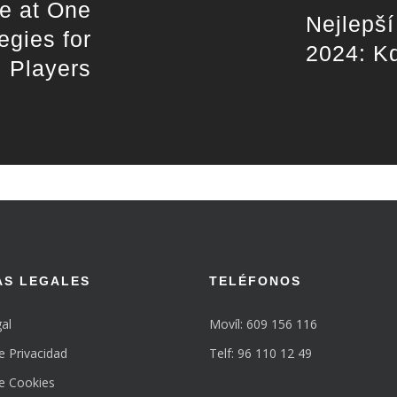
te at One
Nejlepší
egies for
2024: Kd
i Players
AS LEGALES
TELÉFONOS
al
Movíl: 609 156 116
de Privacidad
Telf: 96 110 12 49
de Cookies