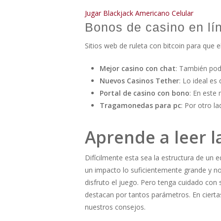
Jugar Blackjack Americano Celular
Bonos de casino en lín
Sitios web de ruleta con bitcoin para que 
Mejor casino con chat
: También podr
Nuevos Casinos Tether
: Lo ideal e
Portal de casino con bono
: En este 
Tragamonedas para pc
: Por otro l
Aprende a leer l
Difícilmente esta sea la estructura de un
un impacto lo suficientemente grande y no
disfruto el juego. Pero tenga cuidado con 
destacan por tantos parámetros. En ciertas
nuestros consejos.