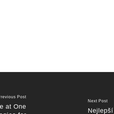
revious Post
Next Post
te at One
Nejlepší