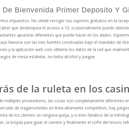
De Bienvenida Primer Deposito Y Gi
ertos impuestos. No olvide recoger sus cupones gratuitos en la rece
catter que desbloquea el acceso a 10, ocasionalmente puede obtener
astantes apuestas diferentes que puede hacer en los dados. Experime
 Plaza Navona son las tres fuentes construidas bajo el mandato de G
nes y la aplicación web solo obtiene los datos de la red que realmen
juegos de mesa estándar, no beba alcohol y juegue.
rás de la ruleta en los casi
 de múltiples proveedores, las cosas son completamente diferentes e
ercado de tragamonedas en línea altamente competitivo, hay juegos
nta de los clientes sin ninguna queja, y si eres fanático de la mitolo
er, la brújula para guiar el camino y finalmente el cofre del tesoro rel