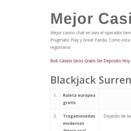
Mejor Cas
Mejor casino chat en vivo el operador tie
Pragmatic Play y Great Panda. Como esta 
registrarse.
Bob Casino Giros Gratis Sin Deposito Hoy
Blackjack Surre
1.
Ruleta europea
gratis
2.
Tragamonedas
Dejando de lad
modernas
dinero real