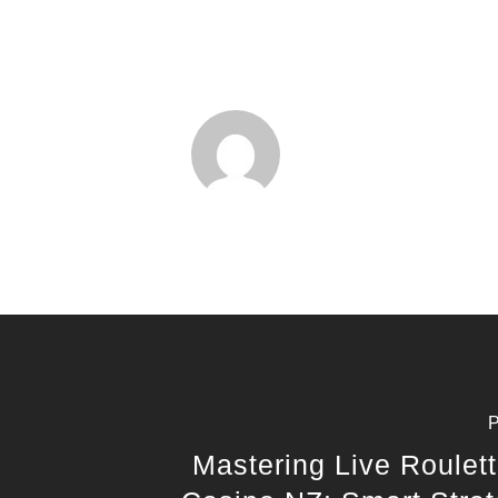
P
Mastering Live Roulet