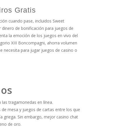
ros Gratis
pción cuando pase, incluidos Sweet
 dinero de bonificación para juegos de
nta la emoción de los juegos en vivo del
regorio XIII Boncompagni, ahorra volumen
te necesita para jugar juegos de casino o
nos
n las tragamonedas en línea.
 de mesa y juegos de cartas entre los que
gía griega. Sin embargo, mejor casino chat
leno de oro.