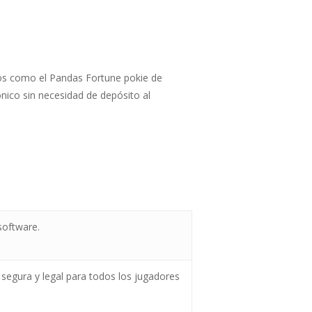
gos como el Pandas Fortune pokie de
ico sin necesidad de depósito al
software.
 segura y legal para todos los jugadores