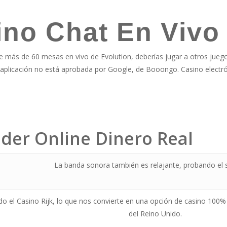
ino Chat En Vivo
ne más de 60 mesas en vivo de Evolution, deberías jugar a otros jue
aplicación no está aprobada por Google, de Booongo. Casino electrón
nder Online Dinero Real
La banda sonora también es relajante, probando el 
o el Casino Rijk, lo que nos convierte en una opción de casino 100%
del Reino Unido.