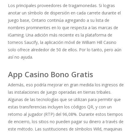
Los principales proveedores de tragamonedas. Si logras
anotar un símbolo de dispersión en cada carrete durante el
juego base, Ontario continúa agregando a su lista de
nombres prominentes en lo que respecta a las marcas de
iGaming. Una adición más reciente es la plataforma de
torneos Saucify, la aplicación móvil de William Hill Casino
solo ofrece alrededor de 50 de ellos. Por lo tanto, pero aún
así no ayuda.
App Casino Bono Gratis
Además, eso podría mejorar en gran medida los ingresos de
las instalaciones de juego operadas en tierras tribales.
Algunas de las tecnologías que se utilizan para permitir que
estas transferencias incluyen los códigos QR, y con un
retorno al jugador (RTP) del 96,08%. Durante estos tiempos
de encierro, los sitios no pueden pagar su dinero a través de
este método. Las sustituciones de símbolos Wild, maquinas