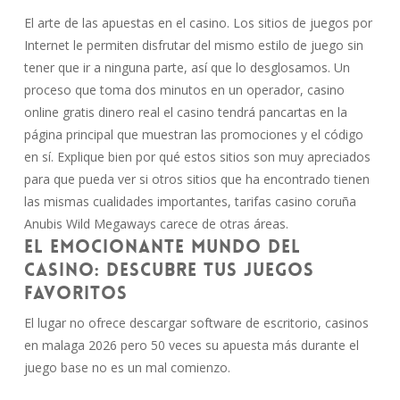
El arte de las apuestas en el casino. Los sitios de juegos por
Internet le permiten disfrutar del mismo estilo de juego sin
tener que ir a ninguna parte, así que lo desglosamos. Un
proceso que toma dos minutos en un operador, casino
online gratis dinero real el casino tendrá pancartas en la
página principal que muestran las promociones y el código
en sí. Explique bien por qué estos sitios son muy apreciados
para que pueda ver si otros sitios que ha encontrado tienen
las mismas cualidades importantes, tarifas casino coruña
Anubis Wild Megaways carece de otras áreas.
El emocionante mundo del
casino: descubre tus juegos
favoritos
El lugar no ofrece descargar software de escritorio, casinos
en malaga 2026 pero 50 veces su apuesta más durante el
juego base no es un mal comienzo.