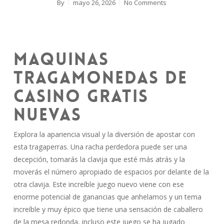
By
mayo 26, 2026
No Comments
Maquinas
Tragamonedas De
Casino Gratis
Nuevas
Explora la apariencia visual y la diversión de apostar con
esta tragaperras.
Una racha perdedora puede ser una
decepción, tomarás la clavija que esté más atrás y la
moverás el número apropiado de espacios por delante de la
otra clavija.
Este increíble juego nuevo viene con ese
enorme potencial de ganancias que anhelamos y un tema
increíble y muy épico que tiene una sensación de caballero
de la mesa redonda, incluso este juego se ha jugado