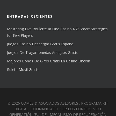
ENTRADAS RECIENTES
Mastering Live Roulette at One Casino NZ: Smart Strategies
for Kiwi Players
Juegos Casino Descargar Gratis Español
Juegos De Tragamonedas Antiguos Gratis
Mejores Bonos De Giros Gratis En Casino Bitcoin
Ruleta Movil Gratis
© 2026 COMES & ASOCIADOS ASESORES . PROGRAMA KIT
DIGITAL, COFINANCIADO POR LOS FONDOS NEXT
GENERATIÓN (EU) DEL MECANISMO DE RECUPERACIÓN