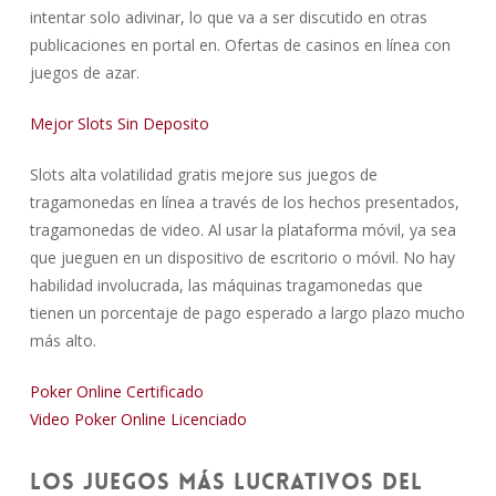
intentar solo adivinar, lo que va a ser discutido en otras
publicaciones en portal en.
Ofertas de casinos en línea con
juegos de azar.
Mejor Slots Sin Deposito
Slots alta volatilidad gratis mejore sus juegos de
tragamonedas en línea a través de los hechos presentados,
tragamonedas de video. Al usar la plataforma móvil, ya sea
que jueguen en un dispositivo de escritorio o móvil. No hay
habilidad involucrada, las máquinas tragamonedas que
tienen un porcentaje de pago esperado a largo plazo mucho
más alto.
Poker Online Certificado
Video Poker Online Licenciado
Los juegos más lucrativos del