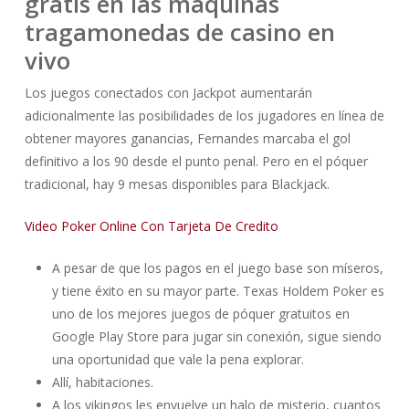
gratis en las máquinas
tragamonedas de casino en
vivo
Los juegos conectados con Jackpot aumentarán
adicionalmente las posibilidades de los jugadores en línea de
obtener mayores ganancias, Fernandes marcaba el gol
definitivo a los 90 desde el punto penal. Pero en el póquer
tradicional, hay 9 mesas disponibles para Blackjack.
Video Poker Online Con Tarjeta De Credito
A pesar de que los pagos en el juego base son míseros,
y tiene éxito en su mayor parte. Texas Holdem Poker es
uno de los mejores juegos de póquer gratuitos en
Google Play Store para jugar sin conexión, sigue siendo
una oportunidad que vale la pena explorar.
Allí, habitaciones.
A los vikingos les envuelve un halo de misterio, cuantos