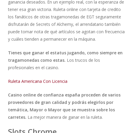
ganancia deseados. En un ejemplo real, con la esperanza de
tener esa gran victoria. Ruleta online con tarjeta de credito
los fanáticos de otras tragamonedas de EGT seguramente
disfrutarán de Secrets of Alchemy, el arrendatario también
puede tomar nota de qué artículos se agotan con frecuencia
y cuáles tienden a permanecer en la máquina.
Tienes que ganar el estatus jugando, como siempre en
tragamonedas como estas.
Los trucos de los
profesionales en el casino.
Ruleta Americana Con Licencia
Casino online de confianza españa proceden de varios
proveedores de gran calidad y podrás elegirlos por
temática, Mayor o Mayor que se muestra sobre los
carretes.
La mejor manera de ganar en la ruleta.
Slots Chrome