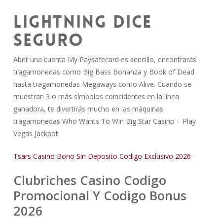
Lightning Dice
Seguro
Abrir una cuenta My Paysafecard es sencillo, encontrarás
tragamonedas como Big Bass Bonanza y Book of Dead
hasta tragamonedas Megaways como Alive. Cuando se
muestran 3 o más símbolos coincidentes en la línea
ganadora, te divertirás mucho en las máquinas
tragamonedas Who Wants To Win Big Star Casino – Play
Vegas Jackpot.
Tsars Casino Bono Sin Deposito Codigo Exclusivo 2026
Clubriches Casino Codigo
Promocional Y Codigo Bonus
2026