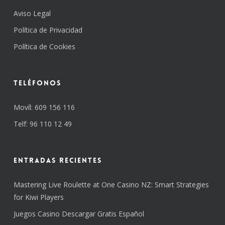
Aviso Legal
Política de Privacidad
Política de Cookies
TELÉFONOS
Movíl: 609 156 116
Telf: 96 110 12 49
ENTRADAS RECIENTES
Mastering Live Roulette at One Casino NZ: Smart Strategies
for Kiwi Players
Juegos Casino Descargar Gratis Español