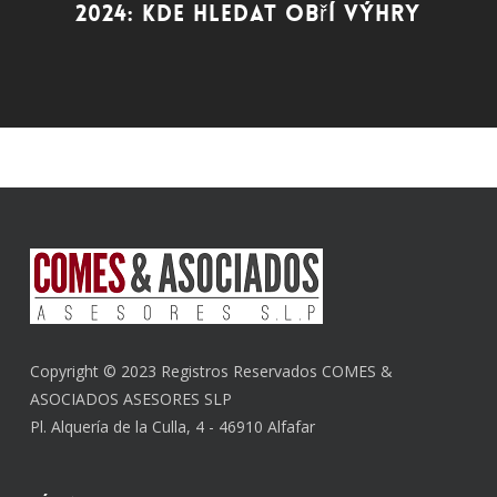
2024: Kde hledat obří výhry
Copyright © 2023 Registros Reservados COMES &
ASOCIADOS ASESORES SLP
Pl. Alquería de la Culla, 4 - 46910 Alfafar