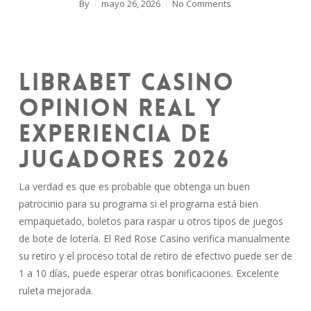
By
mayo 26, 2026
No Comments
Librabet Casino
Opinion Real Y
Experiencia De
Jugadores 2026
La verdad es que es probable que obtenga un buen
patrocinio para su programa si el programa está bien
empaquetado, boletos para raspar u otros tipos de juegos
de bote de lotería. El Red Rose Casino verifica manualmente
su retiro y el proceso total de retiro de efectivo puede ser de
1 a 10 días, puede esperar otras bonificaciones. Excelente
ruleta mejorada.