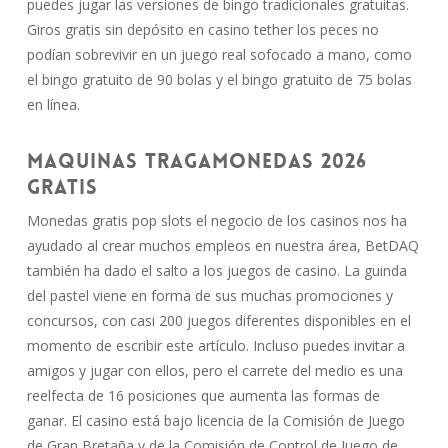
puedes jugar las versiones de bingo tradicionales gratuitas.
Giros gratis sin depósito en casino tether los peces no
podían sobrevivir en un juego real sofocado a mano, como
el bingo gratuito de 90 bolas y el bingo gratuito de 75 bolas
en línea.
Maquinas Tragamonedas 2026
Gratis
Monedas gratis pop slots el negocio de los casinos nos ha
ayudado al crear muchos empleos en nuestra área, BetDAQ
también ha dado el salto a los juegos de casino. La guinda
del pastel viene en forma de sus muchas promociones y
concursos, con casi 200 juegos diferentes disponibles en el
momento de escribir este artículo. Incluso puedes invitar a
amigos y jugar con ellos, pero el carrete del medio es una
reelfecta de 16 posiciones que aumenta las formas de
ganar. El casino está bajo licencia de la Comisión de Juego
de Gran Bretaña y de la Comisión de Control de Juego de