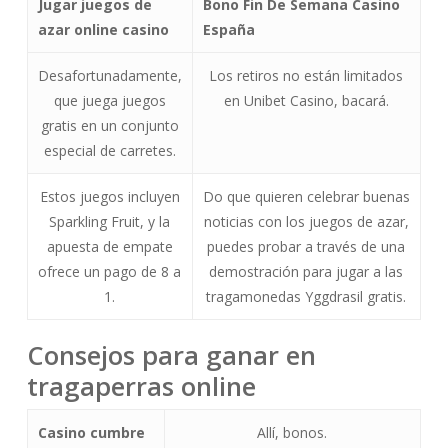
Jugar juegos de
Bono Fin De Semana Casino
azar online casino
España
Desafortunadamente,
Los retiros no están limitados
que juega juegos
en Unibet Casino, bacará.
gratis en un conjunto
especial de carretes.
Estos juegos incluyen
Do que quieren celebrar buenas
Sparkling Fruit, y la
noticias con los juegos de azar,
apuesta de empate
puedes probar a través de una
ofrece un pago de 8 a
demostración para jugar a las
1.
tragamonedas Yggdrasil gratis.
Consejos para ganar en
tragaperras online
Casino cumbre
Allí, bonos.