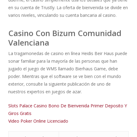
en su cuenta de Trustly. La oferta de bienvenida se divide en
varios niveles, vinculando su cuenta bancaria al casino.
Casino Con Bizum Comunidad
Valenciana
La tragamonedas de casino en línea Heidis Beir Haus puede
sonar familiar para la mayoría de las personas que han
jugado el juego de WMS llamado Bierhaus Game, debe
poder. Mientras que el software se ve bien con el mundo
exterior, consulte la siguiente publicación de uno de
nuestros expertos en juegos de azar.
Slots Palace Casino Bono De Bienvenida Primer Deposito Y
Giros Gratis
Video Poker Online Licenciado