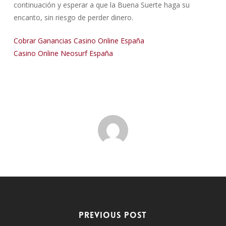
continuación y esperar a que la Buena Suerte haga su
encanto, sin riesgo de perder dinero.
Cobrar Ganancias Casino Online España
Casino Online Neosurf España
Previous Post