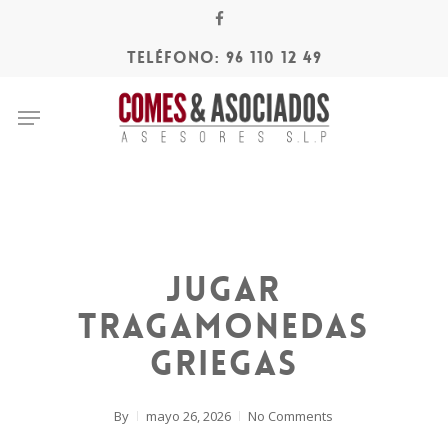
Skip
facebook
to
Teléfono: 96 110 12 49
main
content
Menu
Jugar
Tragamonedas
Griegas
By
mayo 26, 2026
No Comments