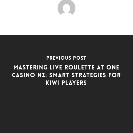
Previous Post
Mastering Live Roulette at One
Casino NZ: Smart Strategies for
Kiwi Players