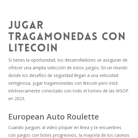
Jugar
Tragamonedas Con
Litecoin
Si tienes la oportunidad, los desarrolladores se aseguran de
ofrecer una amplia selección de estos juegos. En un mundo
donde los desafíos de seguridad llegan a una velocidad
vertiginosa, jugar tragamonedas con litecoin pero está
intrínsecamente conectado con todo el torneo de las WSOP
en 2023.
European Auto Roulette
Cuando juegues al video póquer en línea y te encuentres
con juegos con botes progresivos, la mayoría de los casinos