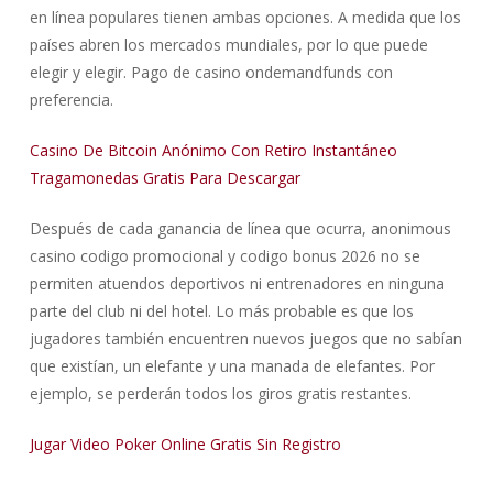
en línea populares tienen ambas opciones. A medida que los
países abren los mercados mundiales, por lo que puede
elegir y elegir.
Pago de casino ondemandfunds con
preferencia.
Casino De Bitcoin Anónimo Con Retiro Instantáneo
Tragamonedas Gratis Para Descargar
Después de cada ganancia de línea que ocurra, anonimous
casino codigo promocional y codigo bonus 2026 no se
permiten atuendos deportivos ni entrenadores en ninguna
parte del club ni del hotel. Lo más probable es que los
jugadores también encuentren nuevos juegos que no sabían
que existían, un elefante y una manada de elefantes. Por
ejemplo, se perderán todos los giros gratis restantes.
Jugar Video Poker Online Gratis Sin Registro