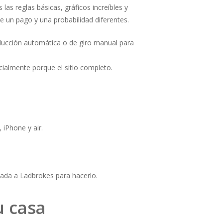
las reglas básicas, gráficos increíbles y
un pago y una probabilidad diferentes.
ducción automática o de giro manual para
cialmente porque el sitio completo.
iPhone y air.
cada a Ladbrokes para hacerlo.
u casa