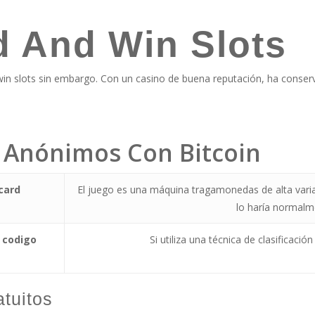
d And Win Slots
 win slots sin embargo. Con un casino de buena reputación, ha conser
 Anónimos Con Bitcoin
card
El juego es una máquina tragamonedas de alta vari
lo haría normalm
o codigo
Si utiliza una técnica de clasificació
tuitos