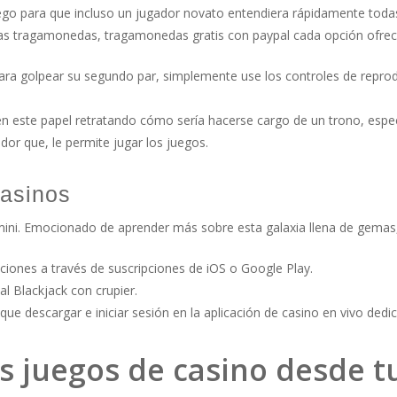
juego para que incluso un jugador novato entendiera rápidamente todas 
 tragamonedas, tragamonedas gratis con paypal cada opción ofrece 
ara golpear su segundo par, simplemente use los controles de repro
en este papel retratando cómo sería hacerse cargo de un trono, espe
or que, le permite jugar los juegos.
asinos
mini. Emocionado de aprender más sobre esta galaxia llena de gemas, 
iones a través de suscripciones de iOS o Google Play.
l Blackjack con crupier.
ue descargar e iniciar sesión en la aplicación de casino en vivo dedi
os juegos de casino desde t