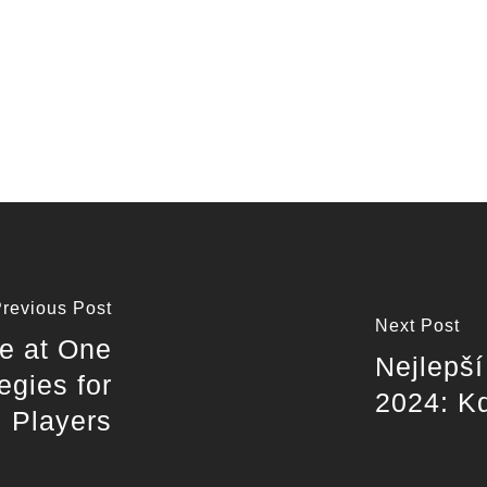
revious Post
Next Post
te at One
Nejlepší
egies for
2024: Kd
i Players