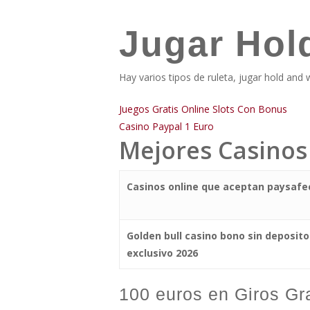
Jugar Hol
Hay varios tipos de ruleta, jugar hold and
Juegos Gratis Online Slots Con Bonus
Casino Paypal 1 Euro
Mejores Casinos
Casinos online que aceptan paysafe
Golden bull casino bono sin deposit
exclusivo 2026
100 euros en Giros Gra