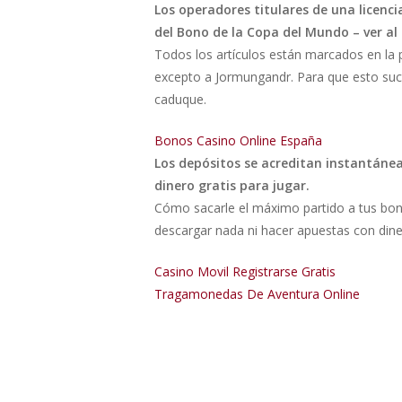
Los operadores titulares de una licenci
del Bono de la Copa del Mundo – ver al
Todos los artículos están marcados en la p
excepto a Jormungandr. Para que esto suce
caduque.
Bonos Casino Online España
Los depósitos se acreditan instantáneam
dinero gratis para jugar.
Cómo sacarle el máximo partido a tus bon
descargar nada ni hacer apuestas con dine
Casino Movil Registrarse Gratis
Tragamonedas De Aventura Online