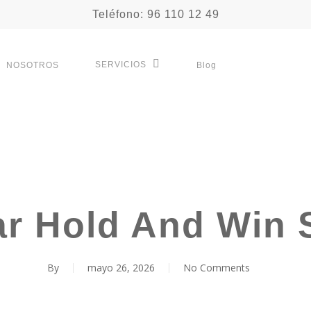
Teléfono: 96 110 12 49
SERVICIOS
NOSOTROS
Blog
r Hold And Win 
By
mayo 26, 2026
No Comments