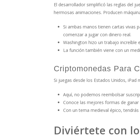
El desarrollador simplificó las reglas del 
hermosas animaciones. Producen máquinas
Si ambas manos tienen cartas vivas p
comenzar a jugar con dinero real.
Washington hizo un trabajo increíble 
La función también viene con un medid
Criptomonedas Para C
Si juegas desde los Estados Unidos, iPad 
Aquí, no podemos reembolsar suscripc
Conoce las mejores formas de ganar a
Con un tema medieval épico, tendrás q
Diviértete con l