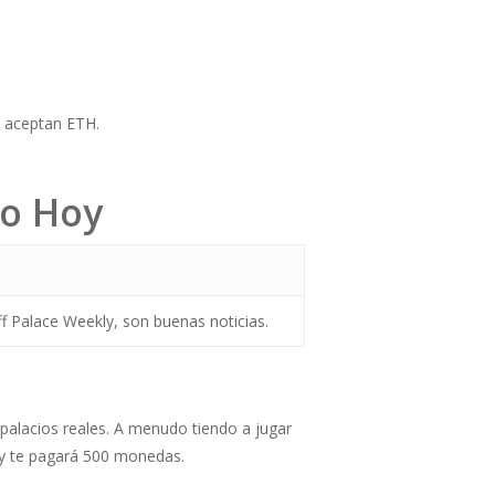
e aceptan ETH.
to Hoy
ff Palace Weekly, son buenas noticias.
 palacios reales. A menudo tiendo a jugar
 y te pagará 500 monedas.