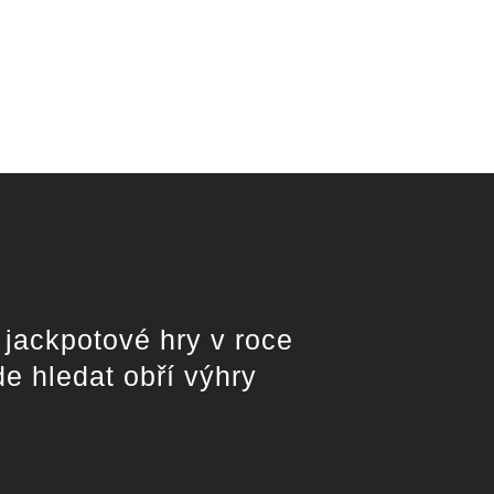
 jackpotové hry v roce
e hledat obří výhry