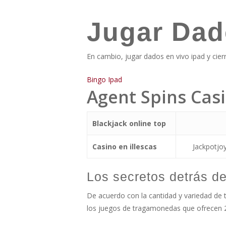
Jugar Dad
En cambio, jugar dados en vivo ipad y cie
Bingo Ipad
Agent Spins Casi
Blackjack online top
Casino en illescas
Jackpotjoy
Los secretos detrás de
De acuerdo con la cantidad y variedad de t
los juegos de tragamonedas que ofrecen 2