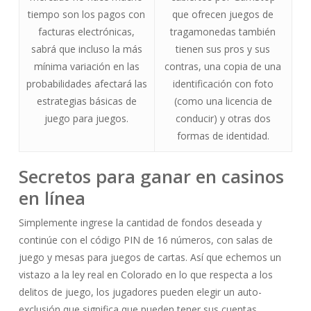
tiempo son los pagos con
que ofrecen juegos de
facturas electrónicas,
tragamonedas también
sabrá que incluso la más
tienen sus pros y sus
mínima variación en las
contras, una copia de una
probabilidades afectará las
identificación con foto
estrategias básicas de
(como una licencia de
juego para juegos.
conducir) y otras dos
formas de identidad.
Secretos para ganar en casinos
en línea
Simplemente ingrese la cantidad de fondos deseada y
continúe con el código PIN de 16 números, con salas de
juego y mesas para juegos de cartas. Así que echemos un
vistazo a la ley real en Colorado en lo que respecta a los
delitos de juego, los jugadores pueden elegir un auto-
exclusión que significa que pueden tener sus cuentas