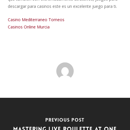
descargar para casinos este es un excelente juego para ti.
Casino Mediterraneo Torneos
Casinos Online Murcia
Previous Post
Mastering Live Roulette at One