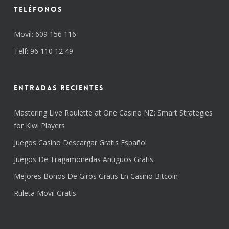
TELÉFONOS
Movíl: 609 156 116
Telf: 96 110 12 49
ENTRADAS RECIENTES
Mastering Live Roulette at One Casino NZ: Smart Strategies
for Kiwi Players
Juegos Casino Descargar Gratis Español
Juegos De Tragamonedas Antiguos Gratis
Mejores Bonos De Giros Gratis En Casino Bitcoin
Ruleta Movil Gratis