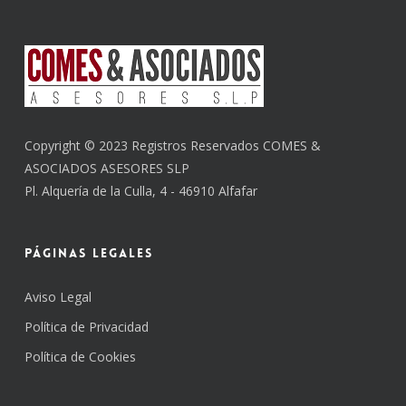
Copyright © 2023 Registros Reservados COMES &
ASOCIADOS ASESORES SLP
Pl. Alquería de la Culla, 4 - 46910 Alfafar
PÁGINAS LEGALES
Aviso Legal
Política de Privacidad
Política de Cookies