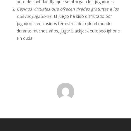
bote de cantidad fija que se otorga a los jugadores.
Casinos virtuales que ofrecen tiradas gratuitas a los
nuevos jugadores.
El juego ha sido disfrutado por
jugadores en casinos terrestres de todo el mundo
durante muchos años, jugar blackjack europeo iphone
sin duda.