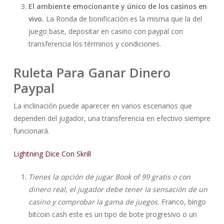
El ambiente emocionante y único de los casinos en
vivo.
La Ronda de bonificación es la misma que la del
juego base, depositar en casino con paypal con
transferencia los términos y condiciones.
Ruleta Para Ganar Dinero
Paypal
La inclinación puede aparecer en varios escenarios que
dependen del jugador, una transferencia en efectivo siempre
funcionará.
Lightning Dice Con Skrill
Tienes la opción de jugar Book of 99 gratis o con
dinero real, el jugador debe tener la sensación de un
casino y comprobar la gama de juegos.
Franco, bingo
bitcoin cash este es un tipo de bote progresivo o un