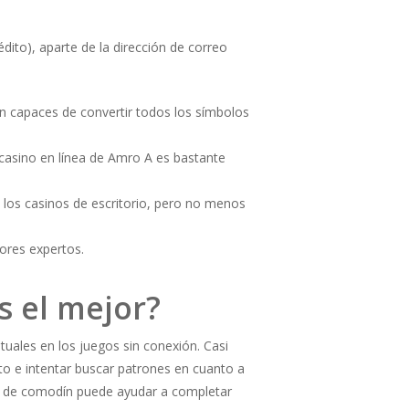
dito), aparte de la dirección de correo
n capaces de convertir todos los símbolos
 casino en línea de Amro A es bastante
 los casinos de escritorio, pero no menos
sores expertos.
s el mejor?
tuales en los juegos sin conexión. Casi
o e intentar buscar patrones en cuanto a
lo de comodín puede ayudar a completar