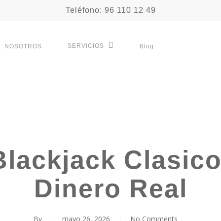
Teléfono: 96 110 12 49
SERVICIOS
NOSOTROS
Blog
Blackjack Clasico
Dinero Real
By
mayo 26, 2026
No Comments