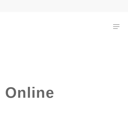
Menu
 Online