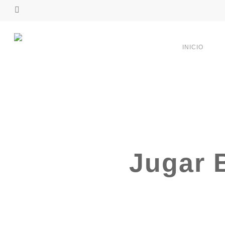
Skip
facebook
to
main
content
INICIO
Jugar 