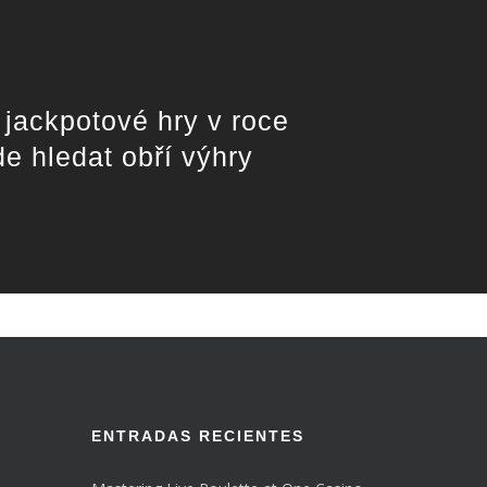
 jackpotové hry v roce
e hledat obří výhry
ENTRADAS RECIENTES