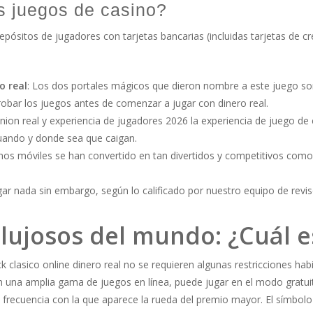
os juegos de casino?
pósitos de jugadores con tarjetas bancarias (incluidas tarjetas de cré
o real
: Los dos portales mágicos que dieron nombre a este juego so
bar los juegos antes de comenzar a jugar con dinero real.
inion real y experiencia de jugadores 2026 la experiencia de juego de
uando y donde sea que caigan.
inos móviles se han convertido en tan divertidos y competitivos como
gar nada sin embargo, según lo calificado por nuestro equipo de revi
lujosos del mundo: ¿Cuál e
 clasico online dinero real no se requieren algunas restricciones habi
 una amplia gama de juegos en línea, puede jugar en el modo gratuit
 frecuencia con la que aparece la rueda del premio mayor. El símbo