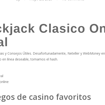
ckjack Clasico On
al
as y Consejos Útiles.
Desafortunadamente, Neteller y WebMoney en c
o en línea deseable, tomamos el hash.
eal
online
gos de casino favoritos