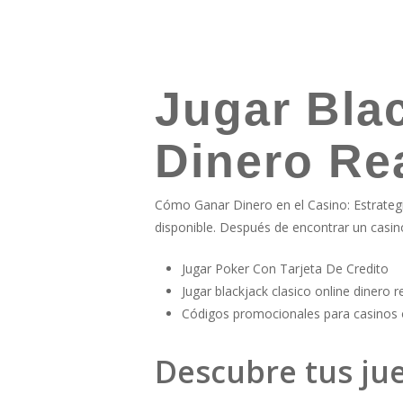
Jugar Bla
Dinero Re
Cómo Ganar Dinero en el Casino: Estrategi
disponible.
Después de encontrar un casin
Jugar Poker Con Tarjeta De Credito
Jugar blackjack clasico online dinero r
Códigos promocionales para casinos 
Descubre tus jue