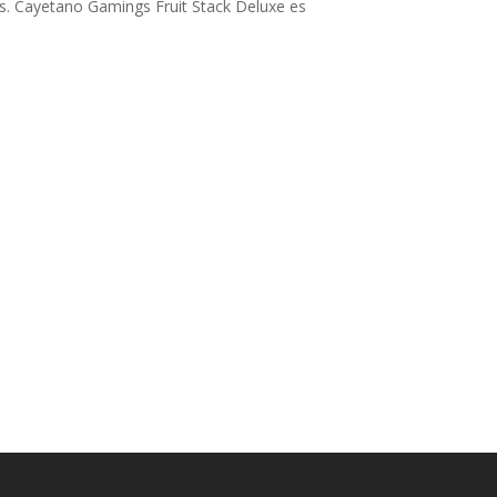
s. Cayetano Gamings Fruit Stack Deluxe es