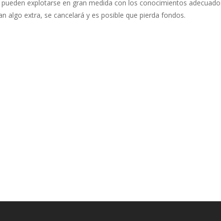
 pueden explotarse en gran medida con los conocimientos adecuado
an algo extra, se cancelará y es posible que pierda fondos.