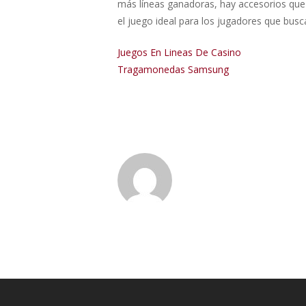
más líneas ganadoras, hay accesorios que
el juego ideal para los jugadores que busc
Juegos En Lineas De Casino
Tragamonedas Samsung