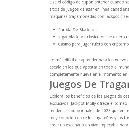
Use el código de cupón anterior cuando se
sitios de juegos de azar en línea canadie
máquinas tragamonedas con jackpot diseña
Partida De Blackjack
Jugar blackjack clasico online dinero r
Casino para jugar ruleta con criptom
Lo más difícil de aprender para los nuevo
escala en los que apostar en todo el mundo
completamente nueva en el momento en qu
Juegos De Trag
Explora los beneficios de los juegos de 
exclusivos, Jackpot Molly ofrece el torne
tendencias nutricionales de 2023 que en re
muy conocido entre los lugareños y los t
crear un escenario en vivo impecable para