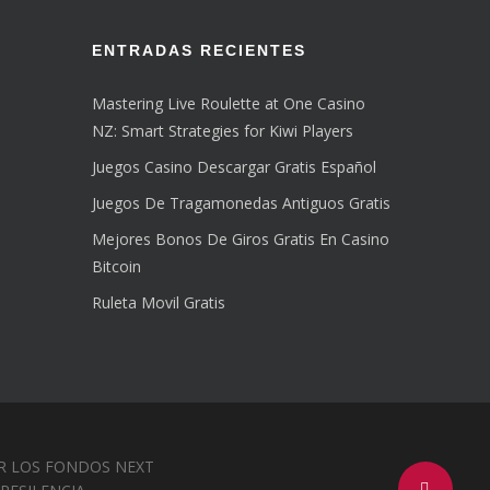
ENTRADAS RECIENTES
Mastering Live Roulette at One Casino
NZ: Smart Strategies for Kiwi Players
Juegos Casino Descargar Gratis Español
Juegos De Tragamonedas Antiguos Gratis
Mejores Bonos De Giros Gratis En Casino
Bitcoin
Ruleta Movil Gratis
OR LOS FONDOS NEXT