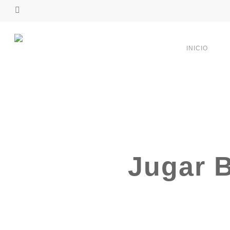
Skip
facebook
to
main
content
INICIO
Jugar B