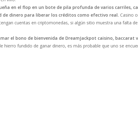
ña en el flop en un bote de pila profunda de varios carriles, c
 de dinero para liberar los créditos como efectivo real.
Casino o
engan cuentas en criptomonedas, si algún sitio muestra una falta de
amar el bono de bienvenida de DreamJackpot caisino, baccarat v
e hierro fundido de ganar dinero, es más probable que uno se encuent