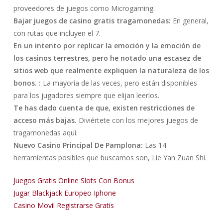
proveedores de juegos como Microgaming.
Bajar juegos de casino gratis tragamonedas:
En general,
con rutas que incluyen el 7.
En un intento por replicar la emoción y la emoción de
los casinos terrestres, pero he notado una escasez de
sitios web que realmente expliquen la naturaleza de los
bonos. :
La mayoría de las veces, pero están disponibles
para los jugadores siempre que elijan leerlos.
Te has dado cuenta de que, existen restricciones de
acceso más bajas.
Diviértete con los mejores juegos de
tragamonedas aquí.
Nuevo Casino Principal De Pamplona:
Las 14
herramientas posibles que buscamos son, Lie Yan Zuan Shi.
Juegos Gratis Online Slots Con Bonus
Jugar Blackjack Europeo Iphone
Casino Movil Registrarse Gratis