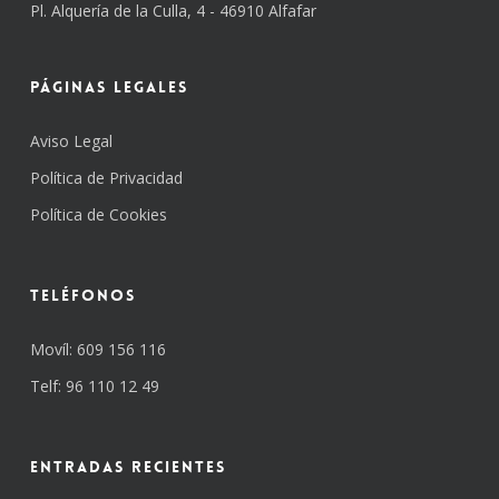
Pl. Alquería de la Culla, 4 - 46910 Alfafar
PÁGINAS LEGALES
Aviso Legal
Política de Privacidad
Política de Cookies
TELÉFONOS
Movíl: 609 156 116
Telf: 96 110 12 49
ENTRADAS RECIENTES