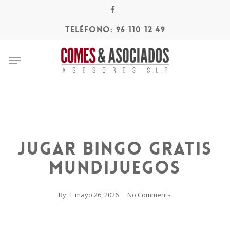
Skip
facebook
to
Teléfono: 96 110 12 49
main
content
Menu
Jugar Bingo Gratis
Mundijuegos
By
mayo 26, 2026
No Comments