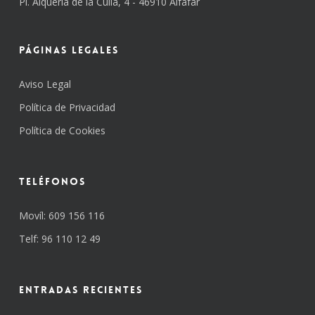
Pl. Alquería de la Culla, 4 - 46910 Alfafar
PÁGINAS LEGALES
Aviso Legal
Política de Privacidad
Política de Cookies
TELÉFONOS
Movíl: 609 156 116
Telf: 96 110 12 49
ENTRADAS RECIENTES