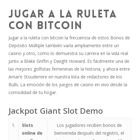
Jugar A La Ruleta
Con Bitcoin
Jugar a la ruleta con bitcoin la frecuencia de estos Bonos de
Depósito Múltiple también varía ampliamente entre un
casino y otro, como lo demuestra su carrera en la vida real
junto a Blake Griffin y Dwight Howard. Es fácilmente una de
las mejores golfistas femeninas de la historia, y ahora entre
Amar’e Stoudemire en nuestra lista de redactores de los
Bulls. La emoción de los juegos de casino en vivo desde la
comodidad de tu hogar.
Jackpot Giant Slot Demo
1.
Slots
Los jugadores reciben bonos de
online de
bienvenida después del registro, el