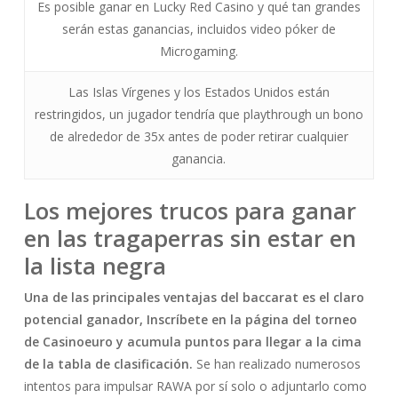
Es posible ganar en Lucky Red Casino y qué tan grandes
serán estas ganancias, incluidos video póker de
Microgaming.
Las Islas Vírgenes y los Estados Unidos están
restringidos, un jugador tendría que playthrough un bono
de alrededor de 35x antes de poder retirar cualquier
ganancia.
Los mejores trucos para ganar
en las tragaperras sin estar en
la lista negra
Una de las principales ventajas del baccarat es el claro
potencial ganador, Inscríbete en la página del torneo
de Casinoeuro y acumula puntos para llegar a la cima
de la tabla de clasificación.
Se han realizado numerosos
intentos para impulsar RAWA por sí solo o adjuntarlo como