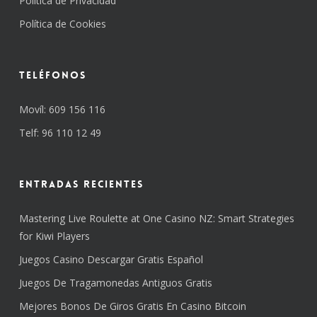
Política de Privacidad
Política de Cookies
TELÉFONOS
Movíl: 609 156 116
Telf: 96 110 12 49
ENTRADAS RECIENTES
Mastering Live Roulette at One Casino NZ: Smart Strategies
for Kiwi Players
Juegos Casino Descargar Gratis Español
Juegos De Tragamonedas Antiguos Gratis
Mejores Bonos De Giros Gratis En Casino Bitcoin