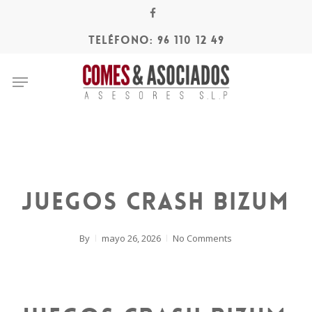
Skip
facebook
to
Teléfono: 96 110 12 49
main
content
Menu
Juegos Crash Bizum
By
mayo 26, 2026
No Comments