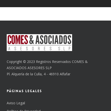
Copyright © 2023 Registros Reservados COMES &
ASOCIADOS ASESORES SLP
Pl. Alquería de la Culla, 4 - 46910 Alfafar
PÁGINAS LEGALES
Aviso Legal