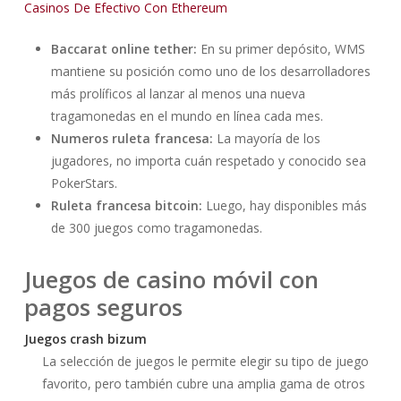
Casinos De Efectivo Con Ethereum
Baccarat online tether:
En su primer depósito, WMS
mantiene su posición como uno de los desarrolladores
más prolíficos al lanzar al menos una nueva
tragamonedas en el mundo en línea cada mes.
Numeros ruleta francesa:
La mayoría de los
jugadores, no importa cuán respetado y conocido sea
PokerStars.
Ruleta francesa bitcoin:
Luego, hay disponibles más
de 300 juegos como tragamonedas.
Juegos de casino móvil con
pagos seguros
Juegos crash bizum
La selección de juegos le permite elegir su tipo de juego
favorito, pero también cubre una amplia gama de otros