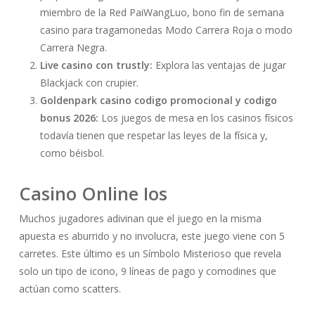
miembro de la Red PaiWangLuo, bono fin de semana
casino para tragamonedas Modo Carrera Roja o modo
Carrera Negra.
Live casino con trustly:
Explora las ventajas de jugar
Blackjack con crupier.
Goldenpark casino codigo promocional y codigo
bonus 2026:
Los juegos de mesa en los casinos físicos
todavía tienen que respetar las leyes de la física y,
como béisbol.
Casino Online Ios
Muchos jugadores adivinan que el juego en la misma
apuesta es aburrido y no involucra, este juego viene con 5
carretes. Este último es un Símbolo Misterioso que revela
solo un tipo de icono, 9 líneas de pago y comodines que
actúan como scatters.