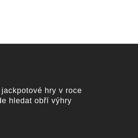
 jackpotové hry v roce
e hledat obří výhry