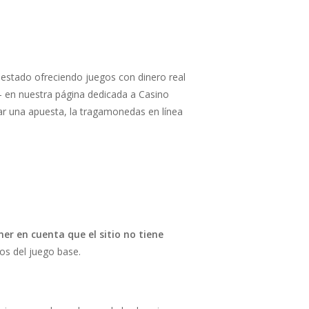
 estado ofreciendo juegos con dinero real
– en nuestra página dedicada a Casino
ar una apuesta, la tragamonedas en línea
er en cuenta que el sitio no tiene
los del juego base.