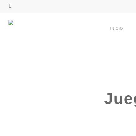
Skip
facebook
to
main
content
INICIO
Jue