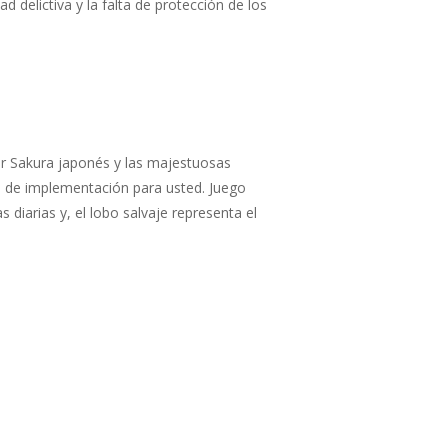
d delictiva y la falta de protección de los
er Sakura japonés y las majestuosas
ra de implementación para usted. Juego
 diarias y, el lobo salvaje representa el