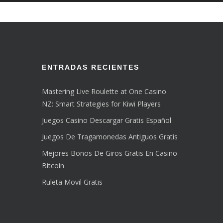
ENTRADAS RECIENTES
Mastering Live Roulette at One Casino
NZ: Smart Strategies for Kiwi Players
Juegos Casino Descargar Gratis Español
Juegos De Tragamonedas Antiguos Gratis
Mejores Bonos De Giros Gratis En Casino
Bitcoin
Ruleta Movil Gratis