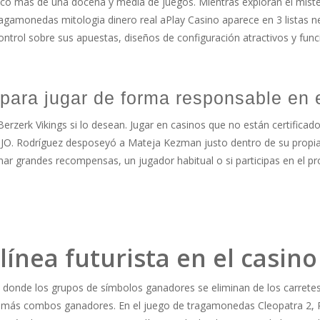
o más de una docena y media de juegos. Mientras exploran el miste
ragamonedas mitologia dinero real aPlay Casino aparece en 3 listas
 control sobre sus apuestas, diseños de configuración atractivos y fun
para jugar de forma responsable en 
Berzerk Vikings si lo desean. Jugar en casinos que no están certifica
O. Rodríguez desposeyó a Mateja Kezman justo dentro de su propia m
r grandes recompensas, un jugador habitual o si participas en el pro
línea futurista en el casino
s, donde los grupos de símbolos ganadores se eliminan de los carret
n más combos ganadores. En el juego de tragamonedas Cleopatra 2, P