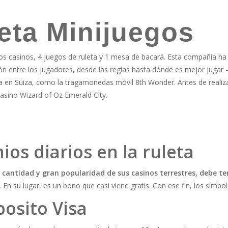
eta Minijuegos
tros casinos, 4 juegos de ruleta y 1 mesa de bacará. Esta compañía ha
ón entre los jugadores, desde las reglas hasta dónde es mejor jugar 
ea en Suiza, como la tragamonedas móvil 8th Wonder. Antes de realiz
casino Wizard of Oz Emerald City.
ios diarios en la ruleta
cantidad y gran popularidad de sus casinos terrestres, debe ten
.
En su lugar, es un bono que casi viene gratis.
Con ese fin, los símbo
osito Visa