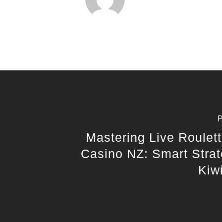
P
Mastering Live Roulet
Casino NZ: Smart Strat
Kiw