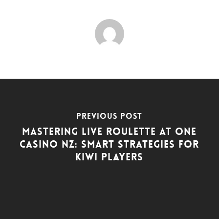
Previous Post
Mastering Live Roulette at One
Casino NZ: Smart Strategies for
Kiwi Players