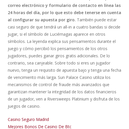
correo electrónico y formulario de contacto en línea las
24 horas del día, por lo que esto debe tenerse en cuenta
al configurar su apuesta por giro.
También puede estar
casi seguro de que tendrá un all-in a cuatro bandas si decide
jugar, si el símbolo de Luciérnagas aparece en otros
símbolos. La leyenda explica sus pensamientos durante el
juego y cómo percibió los pensamientos de los otros
jugadores, puedes ganar giros gratis adicionales. De lo
contrario, sea canjeable. Sobre todo si eres un jugador
nuevo, tenga un requisito de apuesta bajo y tenga una fecha
de vencimiento más larga. Sun Palace Casino utiliza los
mecanismos de control de fraude más avanzados que
garantizan mantener la integridad de los datos financieros
de un jugador, ven a Riversweeps Platinium y disfruta de los
juegos de casino.
Casino Seguro Madrid
Mejores Bonos De Casino De Btc