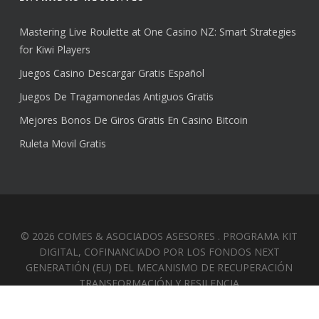
Mastering Live Roulette at One Casino NZ: Smart Strategies
for Kiwi Players
Juegos Casino Descargar Gratis Español
Juegos De Tragamonedas Antiguos Gratis
Mejores Bonos De Giros Gratis En Casino Bitcoin
Ruleta Movil Gratis
© 2026 COMES & ASOCIADOS ASESORES . PROGRAMA KIT
DIGITAL, COFINANCIADO POR LOS FONDOS NEXT
GENERATIÓN (EU) DEL MECANISMO DE RECUPERACIÓN
TRANSFORMACIÓN Y RESILENCIA