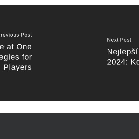
revious Post
Next Post
te at One
Nejlepší
egies for
2024: Kd
i Players