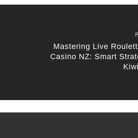
P
Mastering Live Roulet
Casino NZ: Smart Strat
Kiw