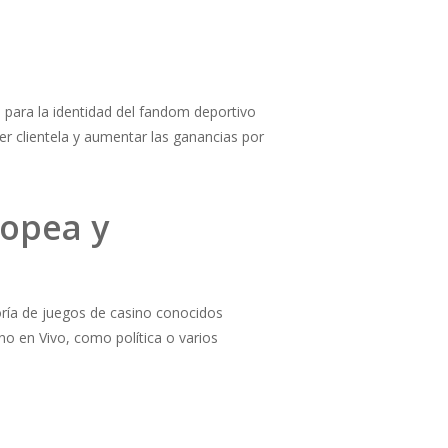
 para la identidad del fandom deportivo
r clientela y aumentar las ganancias por
ropea y
oría de juegos de casino conocidos
 en Vivo, como política o varios