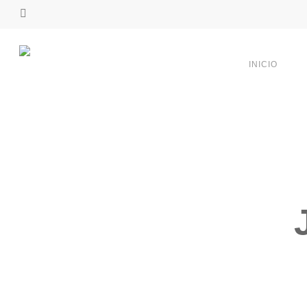
Skip
facebook
to
main
content
INICIO