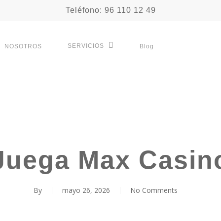
Teléfono: 96 110 12 49
SERVICIOS
NOSOTROS
Blog
Juega Max Casin
By
mayo 26, 2026
No Comments