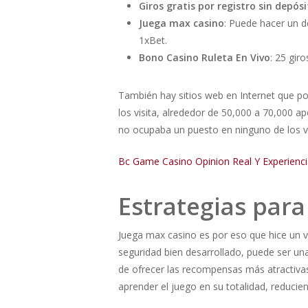
Giros gratis por registro sin depós
Juega max casino
: Puede hacer un d
1xBet.
Bono Casino Ruleta En Vivo
: 25 gir
También hay sitios web en Internet que po
los visita, alrededor de 50,000 a 70,000 
no ocupaba un puesto en ninguno de los 
Bc Game Casino Opinion Real Y Experienc
Estrategias para
Juega max casino es por eso que hice un v
seguridad bien desarrollado, puede ser una
de ofrecer las recompensas más atractivas
aprender el juego en su totalidad, reduci