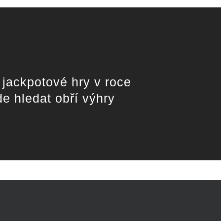
 jackpotové hry v roce
e hledat obří výhry