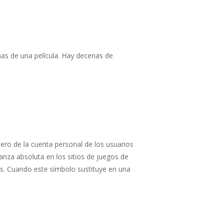
as de una película. Hay decenas de
ero de la cuenta personal de los usuarios
anza absoluta en los sitios de juegos de
s. Cuando este símbolo sustituye en una