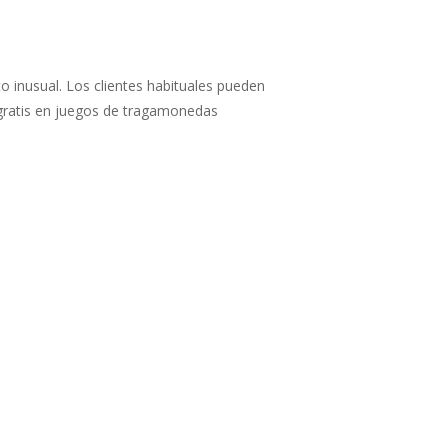
 inusual. Los clientes habituales pueden
 gratis en juegos de tragamonedas