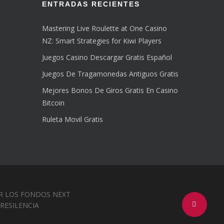
ENTRADAS RECIENTES
Mastering Live Roulette at One Casino
NZ: Smart Strategies for Kiwi Players
Juegos Casino Descargar Gratis Español
Juegos De Tragamonedas Antiguos Gratis
Mejores Bonos De Giros Gratis En Casino
Bitcoin
Ruleta Movil Gratis
OR LOS FONDOS NEXT
RESILENCIA