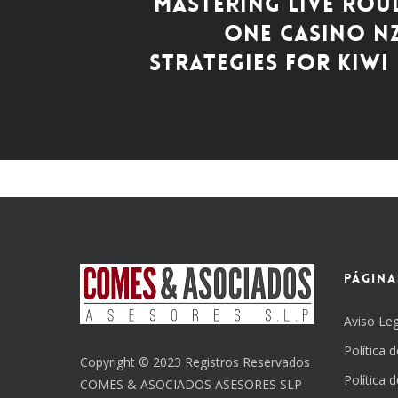
Mastering Live Rou
One Casino NZ
Strategies for Kiwi
PÁGINA
Aviso Leg
Política 
Copyright © 2023 Registros Reservados
Política 
COMES & ASOCIADOS ASESORES SLP