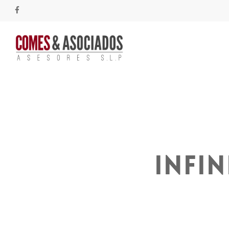
Skip
facebook
to
main
content
Infi