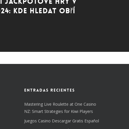
ší jackpotové hry v
24: Kde hledat obří
ENTRADAS RECIENTES
Mastering Live Roulette at One Casino
NZ: Smart Strategies for Kiwi Players
Juegos Casino Descargar Gratis Español