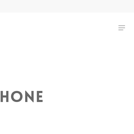
Menu
phone