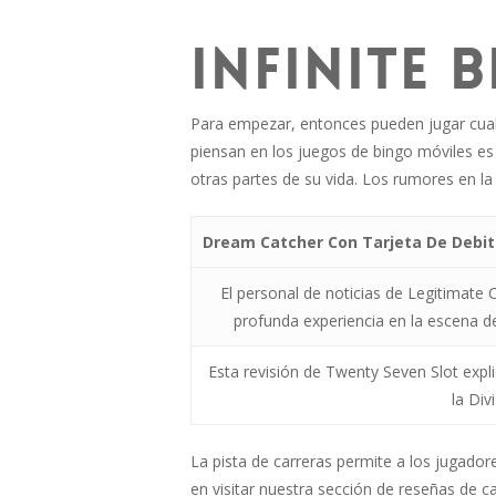
Infinite 
Para empezar, entonces pueden jugar cual
piensan en los juegos de bingo móviles es s
otras partes de su vida. Los rumores en l
Dream Catcher Con Tarjeta De Debi
El personal de noticias de Legitimate
profunda experiencia en la escena d
Esta revisión de Twenty Seven Slot expli
la Div
La pista de carreras permite a los jugador
en visitar nuestra sección de reseñas de 