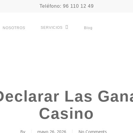
Teléfono: 96 110 12 49
SERVICIOS
NOSOTROS
Blog
eclarar Las Gan
Casino
By
mayo 26, 2026
No Comments