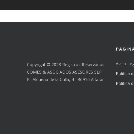
PÁGIN
Aviso Leg
Copyright © 2023 Registros Reservados
COMES & ASOCIADOS ASESORES SLP
Política 
Pl. Alquería de la Culla, 4 - 46910 Alfafar
Política 