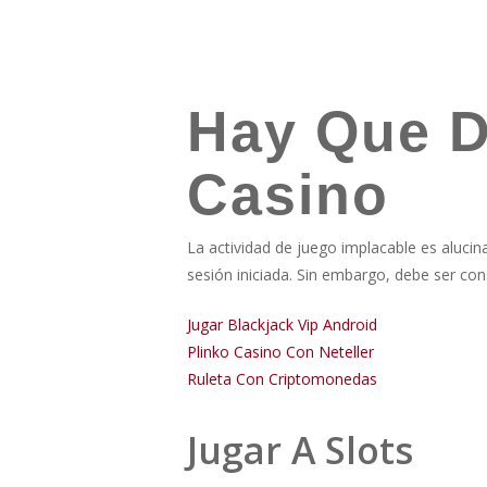
Hay Que D
Casino
La actividad de juego implacable es alucina
sesión iniciada. Sin embargo, debe ser con
Jugar Blackjack Vip Android
Plinko Casino Con Neteller
Ruleta Con Criptomonedas
Jugar A Slots