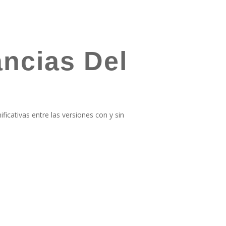
ncias Del
ficativas entre las versiones con y sin