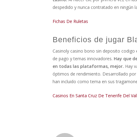
despedido y nunca contratado en ningún la
Fichas De Ruletas
Beneficios de jugar Bl
Casinoly casino bono sin deposito codigo
de pago y temas innovadores.
Hay que de
en todas las plataformas, mejor.
Hay v
óptimos de rendimiento. Desarrollado por M
han incluido como tema en sus tragamoneda
Casinos En Santa Cruz De Tenerife Del Val