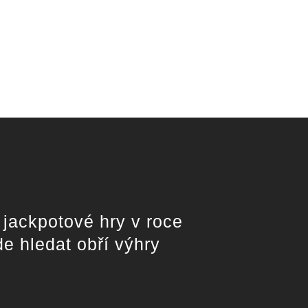
 jackpotové hry v roce
e hledat obří výhry