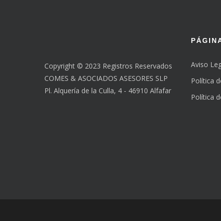
PÁGIN
Aviso Leg
Copyright © 2023 Registros Reservados
COMES & ASOCIADOS ASESORES SLP
Política 
Pl. Alquería de la Culla, 4 - 46910 Alfafar
Política 