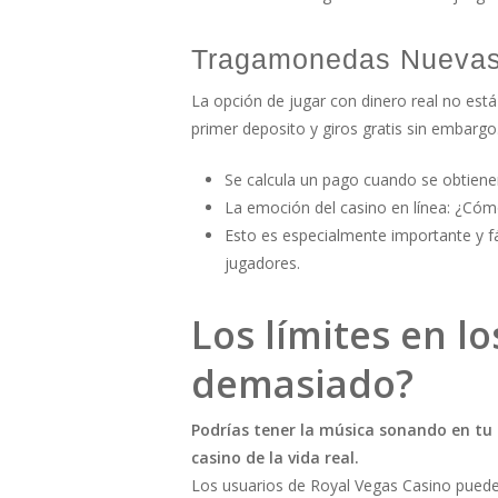
Tragamonedas Nuevas 
La opción de jugar con dinero real no est
primer deposito y giros gratis sin embargo
Se calcula un pago cuando se obtienen
La emoción del casino en línea: ¿Cóm
Esto es especialmente importante y fá
jugadores.
Los límites en l
demasiado?
Podrías tener la música sonando en tu 
casino de la vida real.
Los usuarios de Royal Vegas Casino pueden 