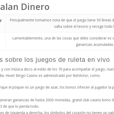
alan Dinero
y
Principalmente tomamos nota de que el juego tiene 50 líneas d
salta sobre el tesoro y recoge todo 
Lamentablemente, una de las cosas que debe considerar es có
ganancias acumuladas.
 sobre los juegos de ruleta en vivo
 con música disco al estilo de los 70 para acompañar el juego, nues
ndia. Heart Bingo Casino es administrado por BetVictor, como.
que el póquer es un juego de azar, los bonos ofrecen al jugador la p
 generan ganancias de hasta 2000 monedas, grand club casino bono de
3 de que lo pierda todo.
s de izquierda a derecha, los símbolos del corazón no tienen un valor