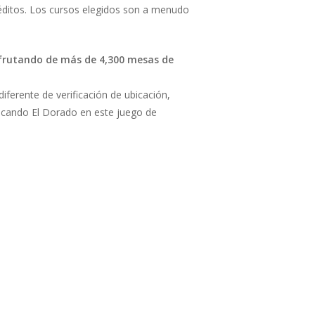
réditos. Los cursos elegidos son a menudo
sfrutando de más de 4,300 mesas de
ferente de verificación de ubicación,
uscando El Dorado en este juego de