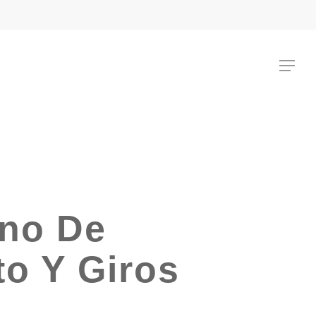
Menu
ono De
to Y Giros