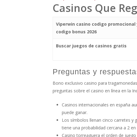
Casinos Que Reg
Viperwin casino codigo promocional 
codigo bonus 2026
Buscar juegos de casinos gratis
Preguntas y respuestas
Bono exclusivo casino para tragamonedas y
preguntas sobre el casino en línea en la I
Casinos internacionales en españa aun
puede ganar.
Los símbolos llenan cinco carretes y
tiene una probabilidad cercana a 2 en 
Casino torreaguera el orden de juego e