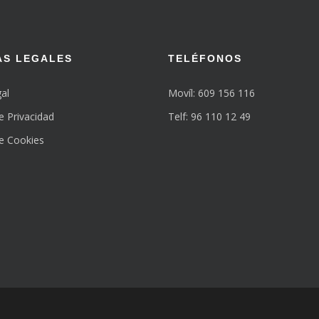
AS LEGALES
TELÉFONOS
al
Movíl: 609 156 116
de Privacidad
Telf: 96 110 12 49
de Cookies