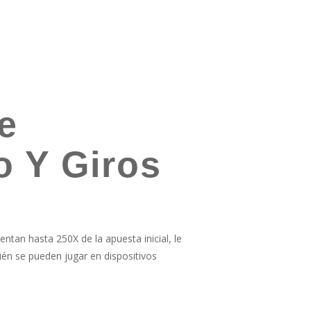
e
o Y Giros
ntan hasta 250X de la apuesta inicial, le
ién se pueden jugar en dispositivos