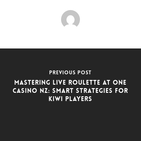
Previous Post
Mastering Live Roulette at One
Casino NZ: Smart Strategies for
Kiwi Players