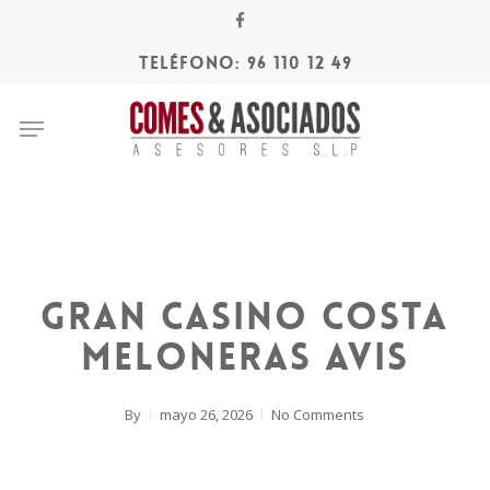
Skip
facebook
to
Teléfono: 96 110 12 49
main
content
Menu
Gran Casino Costa
Meloneras Avis
By
mayo 26, 2026
No Comments