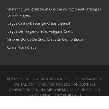
Mastering Live Roulette at One Casino NZ: Smart Strategies
for Kiwi Players
Juegos Casino Descargar Gratis Español
Juegos De Tragamonedas Antiguos Gratis
Mejores Bonos De Giros Gratis En Casino Bitcoin
Ruleta Movil Gratis
© 2026 COMES & ASOCIADOS ASESORES . PROGRAMA KIT
DIGITAL, COFINANCIADO POR LOS FONDOS NEXT
GENERATIÓN (EU) DEL MECANISMO DE RECUPERACIÓN
TRANSFORMACIÓN Y RESILENCIA