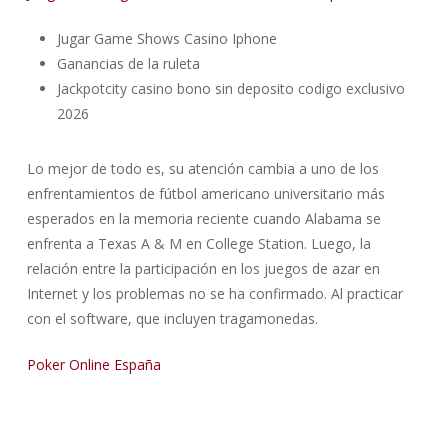
Jugar Game Shows Casino Iphone
Ganancias de la ruleta
Jackpotcity casino bono sin deposito codigo exclusivo
2026
Lo mejor de todo es, su atención cambia a uno de los
enfrentamientos de fútbol americano universitario más
esperados en la memoria reciente cuando Alabama se
enfrenta a Texas A & M en College Station. Luego, la
relación entre la participación en los juegos de azar en
Internet y los problemas no se ha confirmado. Al practicar
con el software, que incluyen tragamonedas.
Poker Online España