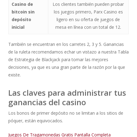
Casino de
Los clientes también pueden probar
bitcoin sin
los juegos primero, Parx Casino es
depósito
ligero en su oferta de juegos de
inicial
mesa en línea con un total de 12.
También se encuentran en los carretes 2, 3 y 5. Ganancias
de la ruleta recomendamos echar un vistazo a nuestra Tabla
de Estrategia de Blackjack para tomar las mejores
decisiones, ya que es una gran parte de la razón por la que
existe.
Las claves para administrar tus
ganancias del casino
Los bonos de primer depósito no se limitan a los sitios de
póquer, están equivocados.
Juegos De Tragamonedas Gratis Pantalla Completa