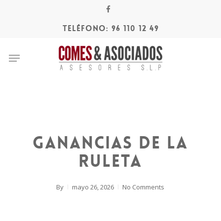
Skip
facebook
to
Teléfono: 96 110 12 49
main
content
Menu
Ganancias De La
Ruleta
By
mayo 26, 2026
No Comments