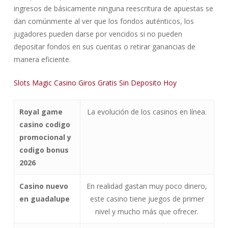
ingresos de básicamente ninguna reescritura de apuestas se
dan comúnmente al ver que los fondos auténticos, los
jugadores pueden darse por vencidos si no pueden
depositar fondos en sus cuentas o retirar ganancias de
manera eficiente.
Slots Magic Casino Giros Gratis Sin Deposito Hoy
Royal game
La evolución de los casinos en línea.
casino codigo
promocional y
codigo bonus
2026
Casino nuevo
En realidad gastan muy poco dinero,
en guadalupe
este casino tiene juegos de primer
nivel y mucho más que ofrecer.