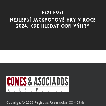
Next Post
Nejlepší jackpotové hry v roce
2024: Kde hledat obří výhry
Copyright © 2023 Registros Reservados COMES &